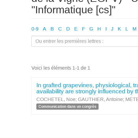
"Informatique [cs]"
0-9
A
B
C
D
E
F
G
H
I
J
K
L
M
Voici les éléments 1-1 de 1
In grafted grapevines, physiological, t
availability are strongly influenced by
COCHETEL, Noe
;
GAUTHIER, Antoine
;
METE
Communication dans un congrès