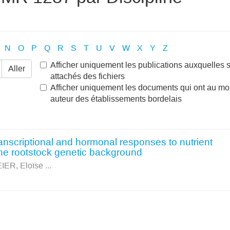
N
O
P
Q
R
S
T
U
V
W
X
Y
Z
Afficher uniquement les publications auxquelles 
Aller
attachés des fichiers
Afficher uniquement les documents qui ont au mo
auteur des établissements bordelais
ranscriptional and hormonal responses to nutrient
 the rootstock genetic background
IER, Eloïse
...