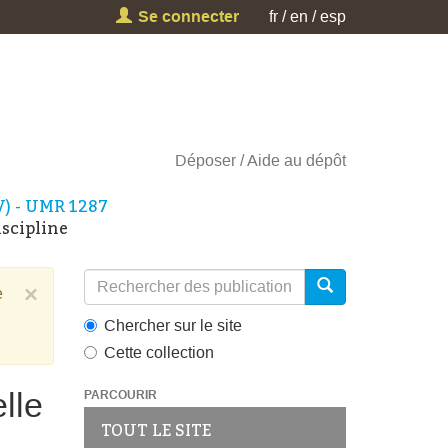
Se connecter
fr
en
esp
Déposer
Aide au dépôt
V) - UMR 1287
scipline
×
e
Chercher sur le site
Cette collection
lle
PARCOURIR
TOUT LE SITE