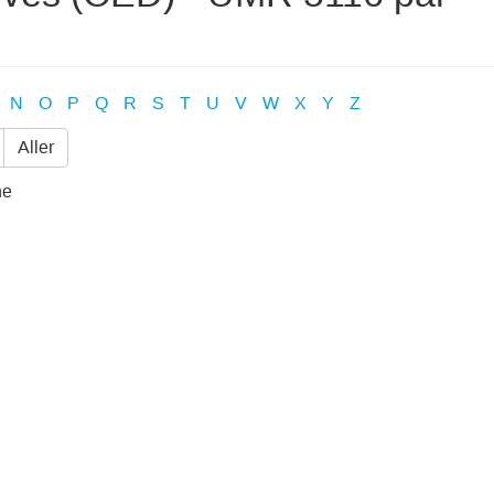
N
O
P
Q
R
S
T
U
V
W
X
Y
Z
Aller
he