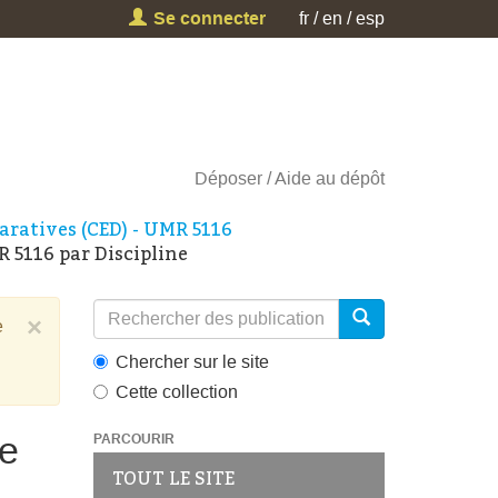
Se connecter
fr
en
esp
Déposer
Aide au dépôt
aratives (CED) - UMR 5116
 5116 par Discipline
×
e
Chercher sur le site
Cette collection
ue
PARCOURIR
TOUT LE SITE