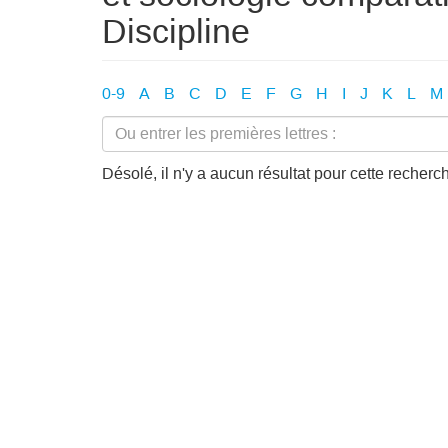
Discipline
0-9
A
B
C
D
E
F
G
H
I
J
K
L
M
Désolé, il n'y a aucun résultat pour cette recherc