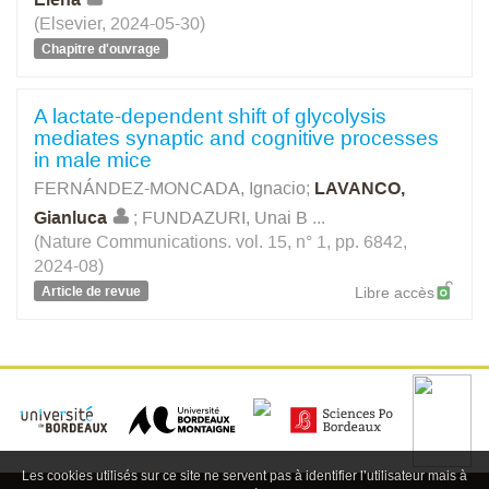
(Elsevier, 2024-05-30)
Chapitre d'ouvrage
A lactate-dependent shift of glycolysis
mediates synaptic and cognitive processes
in male mice
FERNÁNDEZ-MONCADA, Ignacio
;
LAVANCO,
Gianluca
;
FUNDAZURI, Unai B
...
(Nature Communications. vol. 15, n° 1, pp. 6842,
2024-08)
Article de revue
Libre accès
Les cookies utilisés sur ce site ne servent pas à identifier l’utilisateur mais à