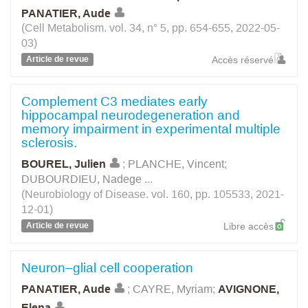
PANATIER, Aude
(Cell Metabolism. vol. 34, n° 5, pp. 654-655, 2022-05-
03)
Article de revue
Accès réservé
Complement C3 mediates early
hippocampal neurodegeneration and
memory impairment in experimental multiple
sclerosis.
BOUREL, Julien
;
PLANCHE, Vincent
;
DUBOURDIEU, Nadege
...
(Neurobiology of Disease. vol. 160, pp. 105533, 2021-
12-01)
Article de revue
Libre accès
Neuron–glial cell cooperation
PANATIER, Aude
;
CAYRE, Myriam
;
AVIGNONE,
Elena