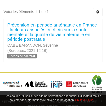
Voici les éléments 1-1 de 1
Prévention en période anténatale en France
: facteurs associés et effets sur la santé
mentale et la qualité de vie maternelle en
période postnatale
CABE BARANDON, Séverine
(Bordeaux, 2021-12-16)
Thèses de doctorat
Les cookies utilisés sur ce site ne servent pas à identifier l’utilisateur mais à
collecter des informations relatives à la navigation.
En savoir plus…
à propos
FAQ
conditions générales d'utilisation
mentions légales
contact