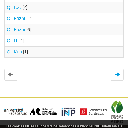
QI, F.Z.
[2]
QI, Fazhi
[11]
QI, Fazhi
[6]
QI, H.
[1]
QI, Kun
[1]
Les cookies utilisés sur ce site ne servent pas à identifier l’utilisateur mais à