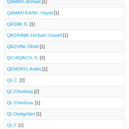
QAMAR, Ahmad
[1]
QAMAR-KANE, Hayat
[1]
QASIM, D.
[1]
QASRAWI, Hicham Yousef
[1]
QAZVINI, Omid
[1]
QCHIQACH, S.
[3]
QENDRO, Andis
[1]
QI, C.
[2]
QI, Chunhua
[2]
QI, Chunhua,
[1]
QI, Dongchen
[1]
QI, F.
[1]