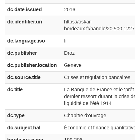
dc.date.issued
2016
dc.identifier.uri
https://oskar-
bordeaux.fr/handle/20.500.12278
dc.language.iso
fr
dc.publisher
Droz
dc.publisher.location
Genève
dc.source.title
Crises et régulation bancaires
dc.title
La Banque de France et le ‘prêt e
dernier ressort’ durant la crise de
liquidité de l’été 1914
dc.type
Chapitre d'ouvrage
dc.subject.hal
Économie et finance quantitative [q
bordeaux.page
199-206