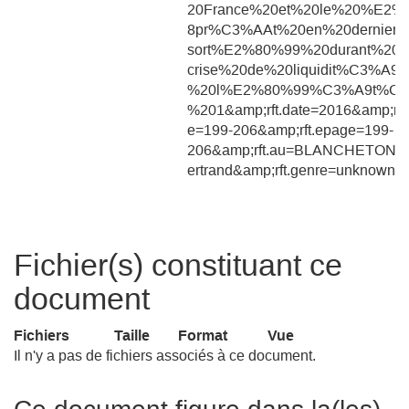
20France%20et%20le%20%E2%
8pr%C3%AAt%20en%20dernier%
sort%E2%80%99%20durant%20l
crise%20de%20liquidit%C3%A9
%20l%E2%80%99%C3%A9t%C
%201&amp;rft.date=2016&amp;rft
e=199-206&amp;rft.epage=199-
206&amp;rft.au=BLANCHETON,
ertrand&amp;rft.genre=unknown
Fichier(s) constituant ce
document
Fichiers
Taille
Format
Vue
Il n'y a pas de fichiers associés à ce document.