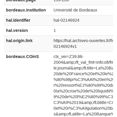
bordeaux.institution
Université de Bordeaux
hal.identifier
hal-02146924
hal.version
1
hal.origin.link
https://hal.archives-ouvertes.fr//hal
02146924v1
bordeaux.COinS
ctx_ver=Z39.88-
2004&amp;rft_val_fmt=info:ofi/fmt
tx:journal&amp;rft.title=La%20B
20de%20France%20et%20le%2
%80%98pr%C3%AAt%20en%20de
r%20ressort%E2%80%99%20dur
0la%20crise%20de%20liquidit%
9%20de%20l%E2%80%99%C3%
C3%A9%2019&amp;rft.btitle=Cri
0et%20r%C3%A9gulation%20ban
s&amp;rft.atitle=La%20Banque%