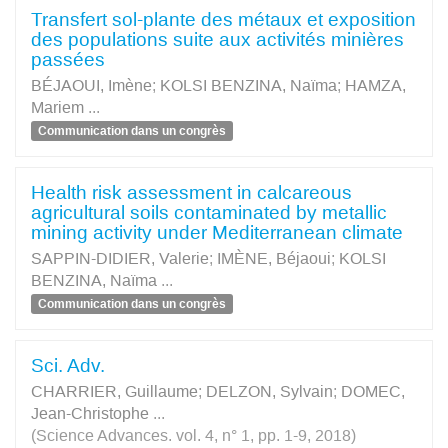
Transfert sol-plante des métaux et exposition
des populations suite aux activités minières
passées
BÉJAOUI, Imène
;
KOLSI BENZINA, Naïma
;
HAMZA,
Mariem
...
Communication dans un congrès
Health risk assessment in calcareous
agricultural soils contaminated by metallic
mining activity under Mediterranean climate
SAPPIN-DIDIER, Valerie
;
IMÈNE, Béjaoui
;
KOLSI
BENZINA, Naïma
...
Communication dans un congrès
Sci. Adv.
CHARRIER, Guillaume
;
DELZON, Sylvain
;
DOMEC,
Jean-Christophe
...
(Science Advances. vol. 4, n° 1, pp. 1-9, 2018)