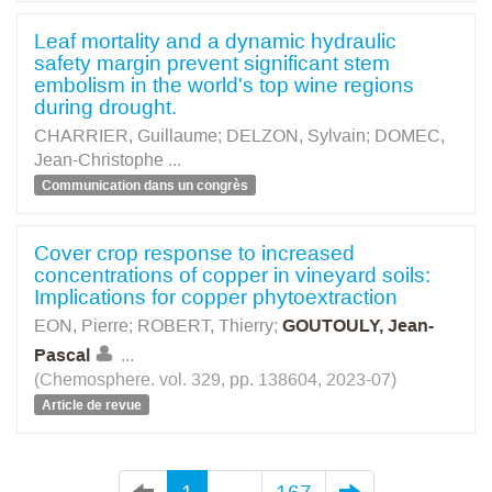
Leaf mortality and a dynamic hydraulic
safety margin prevent significant stem
embolism in the world's top wine regions
during drought.
CHARRIER, Guillaume
;
DELZON, Sylvain
;
DOMEC,
Jean-Christophe
...
Communication dans un congrès
Cover crop response to increased
concentrations of copper in vineyard soils:
Implications for copper phytoextraction
EON, Pierre
;
ROBERT, Thierry
;
GOUTOULY, Jean-
Pascal
...
(Chemosphere. vol. 329, pp. 138604, 2023-07)
Article de revue