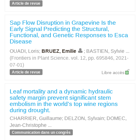
Article de revue
Sap Flow Disruption in Grapevine Is the
Early Signal Predicting the Structural,
Functional, and Genetic Responses to Esca
Disease
OUADI, Loris
;
BRUEZ, Emilie
;
BASTIEN, Sylvie
...
(Frontiers in Plant Science. vol. 12, pp. 695846, 2021-
07-01)
Article de revue
Libre accès
Leaf mortality and a dynamic hydraulic
safety margin prevent significant stem
embolism in the world's top wine regions
during drought.
CHARRIER, Guillaume
;
DELZON, Sylvain
;
DOMEC,
Jean-Christophe
...
Communication dans un congrès