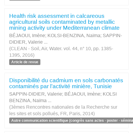
Health risk assessment in calcareous
agricultural soils contaminated by metallic
mining activity under Mediterranean climate
BÉJAOUI, Imène
;
KOLSI-BENZINA, Naïma
;
SAPPIN-
DIDIER, Valerie
...
(CLEAN - Soil, Air, Water. vol. 44, n° 10, pp. 1385-
1395, 2016)
Article de revue
Disponibilité du cadmium en sols carbonatés
contaminés par l’activité minière, Tunisie
SAPPIN-DIDIER, Valerie
;
BÉJAOUI, Imène
;
KOLSI
BENZINA, Naïma
...
(3èmes Rencontres nationales de la Recherche sur
les sites et sols pollués, FR, Paris, 2014)
Autre communication scientifique (congrès sans actes - poster - séminai