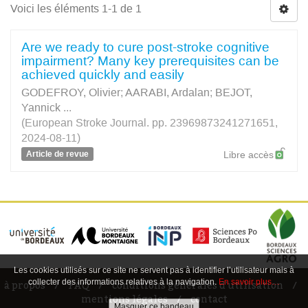
Voici les éléments 1-1 de 1
Are we ready to cure post-stroke cognitive
impairment? Many key prerequisites can be
achieved quickly and easily
GODEFROY, Olivier
;
AARABI, Ardalan
;
BEJOT,
Yannick
...
(European Stroke Journal. pp. 23969873241271651,
2024-08-11)
Article de revue
Libre accès
Les cookies utilisés sur ce site ne servent pas à identifier l’utilisateur mais à
collecter des informations relatives à la navigation.
En savoir plus…
à propos
FAQ
conditions générales d'utilisation
mentions légales
contact