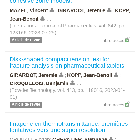
cohesive zone models.
MAZEL, Vincent
;
GIRARDOT, Jeremie
;
KOPP,
Jean-Benoit
...
(International Journal of Pharmaceutics. vol. 642, pp.
123166, 2023-07-25)
Article de revue
Libre accès
Disk-shaped compact tension test for
fracture analysis on pharmaceutical tablets
GIRARDOT, Jeremie
;
KOPP, Jean-Benoit
;
CROQUELOIS, Benjamin
...
(Powder Technology. vol. 413, pp. 118016, 2023-01-
01)
Article de revue
Libre accès
Imagerie en thermotransmittance: premières
tentatives vers une super résolution
CROUAU, Florian
;
CHEVALIER, Stephane
;