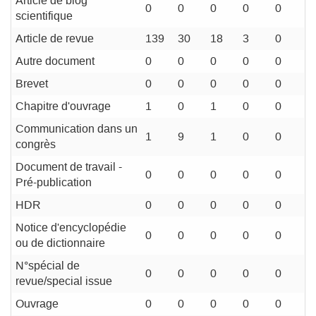
Article de blog
0
0
0
0
0
scientifique
Article de revue
139
30
18
3
0
Autre document
0
0
0
0
0
Brevet
0
0
0
0
0
Chapitre d'ouvrage
1
0
1
0
0
Communication dans un
1
9
1
0
0
congrès
Document de travail -
0
0
0
0
0
Pré-publication
HDR
0
0
0
0
0
Notice d'encyclopédie
0
0
0
0
0
ou de dictionnaire
N°spécial de
0
0
0
0
0
revue/special issue
Ouvrage
0
0
0
0
0