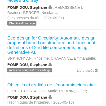
Musée d’Orsay
POMPIDOU, Stephane
;
REMOISSENET,
Beatrice
;
BERGER, Nicolas
...
(Les presses du réel, 2024-09-01)
Chapitre d'ouvrage
Eco-design for Circularity: Automatic design
proposal based on structural and functional
definitions of 2nd life components using
Generative AI.
SNKHCHYAN, Hripsime
;
CHAVANNE, Emmanuelle
;
POMPIDOU, Stephane
...
Actes de congrès/Proceedings
Libre accès
Objectifs et réalités de l’économie circulaire
LOPEZ-CUESTA, Jose-Marie
;
PERRIN, Didier
;
POMPIDOU, Stephane
(Techniques de l'Ingenieur, 2025-05-10)