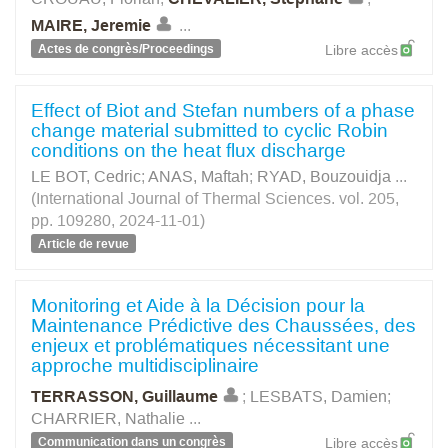
MAIRE, Jeremie
...
Actes de congrès/Proceedings
Libre accès
Effect of Biot and Stefan numbers of a phase
change material submitted to cyclic Robin
conditions on the heat flux discharge
LE BOT, Cedric
;
ANAS, Maftah
;
RYAD, Bouzouidja
...
(International Journal of Thermal Sciences. vol. 205,
pp. 109280, 2024-11-01)
Article de revue
Monitoring et Aide à la Décision pour la
Maintenance Prédictive des Chaussées, des
enjeux et problématiques nécessitant une
approche multidisciplinaire
TERRASSON, Guillaume
;
LESBATS, Damien
;
CHARRIER, Nathalie
...
Communication dans un congrès
Libre accès