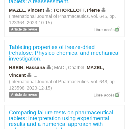
tablets: A reassessment.
MAZEL, Vincent
;
TCHORELOFF, Pierre
(International Journal of Pharmaceutics. vol. 645, pp.
123364, 2023-10-15)
Article de revue
Libre accès
Tableting properties of freeze-dried
trehalose: Physico-chemical and mechanical
investigation.
HSEIN, Hassana
;
MADI, Charbel
;
MAZEL,
Vincent
...
(International Journal of Pharmaceutics. vol. 648, pp.
123598, 2023-12-15)
Article de revue
Libre accès
Comparing failure tests on pharmaceutical
tablets: Interpretation using experimental
results and a numerical approach with