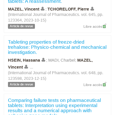
tablets: A reassessment.
MAZEL, Vincent
;
TCHORELOFF, Pierre
(International Journal of Pharmaceutics. vol. 645, pp.
123364, 2023-10-15)
Article de revue
Libre accès
Tableting properties of freeze-dried
trehalose: Physico-chemical and mechanical
investigation.
HSEIN, Hassana
;
MADI, Charbel
;
MAZEL,
Vincent
...
(International Journal of Pharmaceutics. vol. 648, pp.
123598, 2023-12-15)
Article de revue
Libre accès
Comparing failure tests on pharmaceutical
tablets: Interpretation using experimental
results and a numerical approach with