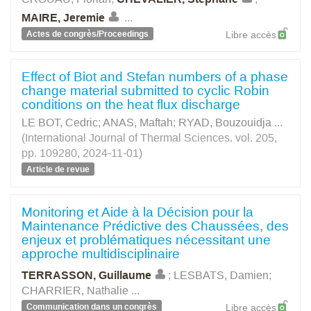
MAIRE, Jeremie
...
Actes de congrès/Proceedings
Libre accès
Effect of Biot and Stefan numbers of a phase
change material submitted to cyclic Robin
conditions on the heat flux discharge
LE BOT, Cedric
;
ANAS, Maftah
;
RYAD, Bouzouidja
...
(International Journal of Thermal Sciences. vol. 205,
pp. 109280, 2024-11-01)
Article de revue
Monitoring et Aide à la Décision pour la
Maintenance Prédictive des Chaussées, des
enjeux et problématiques nécessitant une
approche multidisciplinaire
TERRASSON, Guillaume
;
LESBATS, Damien
;
CHARRIER, Nathalie
...
Communication dans un congrès
Libre accès