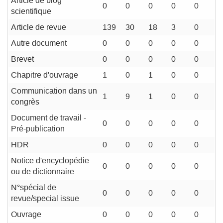
Article de blog
0
0
0
0
0
scientifique
Article de revue
139
30
18
3
0
Autre document
0
0
0
0
0
Brevet
0
0
0
0
0
Chapitre d'ouvrage
1
0
1
0
0
Communication dans un
1
9
1
0
0
congrès
Document de travail -
0
0
0
0
0
Pré-publication
HDR
0
0
0
0
0
Notice d'encyclopédie
0
0
0
0
0
ou de dictionnaire
N°spécial de
0
0
0
0
0
revue/special issue
Ouvrage
0
0
0
0
0