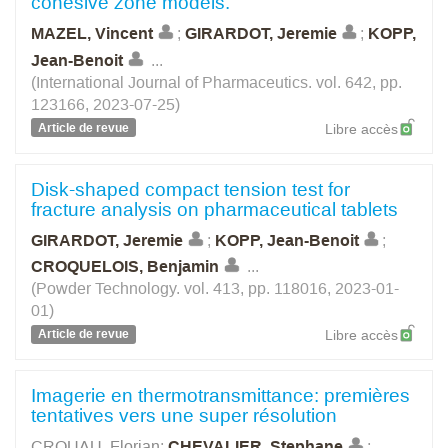
cohesive zone models.
MAZEL, Vincent
;
GIRARDOT, Jeremie
;
KOPP,
Jean-Benoit
...
(International Journal of Pharmaceutics. vol. 642, pp.
123166, 2023-07-25)
Article de revue
Libre accès
Disk-shaped compact tension test for
fracture analysis on pharmaceutical tablets
GIRARDOT, Jeremie
;
KOPP, Jean-Benoit
;
CROQUELOIS, Benjamin
...
(Powder Technology. vol. 413, pp. 118016, 2023-01-
01)
Article de revue
Libre accès
Imagerie en thermotransmittance: premières
tentatives vers une super résolution
CROUAU, Florian
;
CHEVALIER, Stephane
;