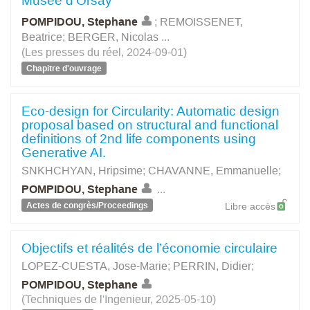
Musée d’Orsay
POMPIDOU, Stephane
;
REMOISSENET,
Beatrice
;
BERGER, Nicolas
...
(Les presses du réel, 2024-09-01)
Chapitre d'ouvrage
Eco-design for Circularity: Automatic design
proposal based on structural and functional
definitions of 2nd life components using
Generative AI.
SNKHCHYAN, Hripsime
;
CHAVANNE, Emmanuelle
;
POMPIDOU, Stephane
...
Actes de congrès/Proceedings
Libre accès
Objectifs et réalités de l’économie circulaire
LOPEZ-CUESTA, Jose-Marie
;
PERRIN, Didier
;
POMPIDOU, Stephane
(Techniques de l'Ingenieur, 2025-05-10)