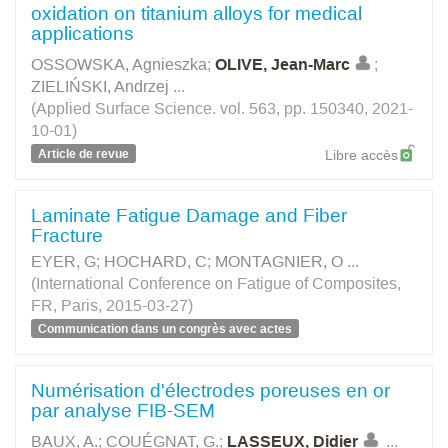
oxidation on titanium alloys for medical
applications
OSSOWSKA, Agnieszka
;
OLIVE, Jean-Marc
;
ZIELIŃSKI, Andrzej
...
(Applied Surface Science. vol. 563, pp. 150340, 2021-
10-01)
Article de revue
Libre accès
Laminate Fatigue Damage and Fiber
Fracture
EYER, G
;
HOCHARD, C
;
MONTAGNIER, O
...
(International Conference on Fatigue of Composites,
FR, Paris, 2015-03-27)
Communication dans un congrès avec actes
Numérisation d'électrodes poreuses en or
par analyse FIB-SEM
BAUX, A.
;
COUÉGNAT, G.
;
LASSEUX, Didier
...