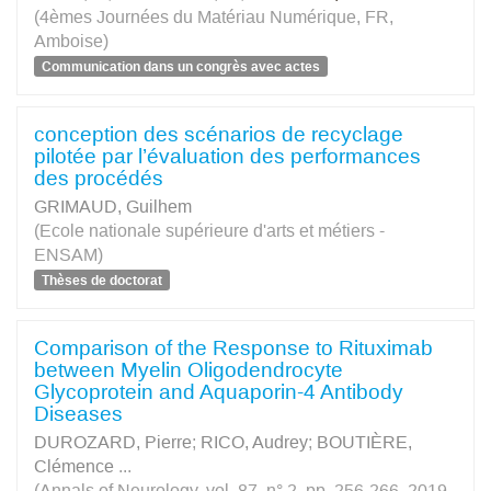
(4èmes Journées du Matériau Numérique, FR,
Amboise)
Communication dans un congrès avec actes
conception des scénarios de recyclage
pilotée par l’évaluation des performances
des procédés
GRIMAUD, Guilhem
(Ecole nationale supérieure d'arts et métiers -
ENSAM)
Thèses de doctorat
Comparison of the Response to Rituximab
between Myelin Oligodendrocyte
Glycoprotein and Aquaporin‐4 Antibody
Diseases
DUROZARD, Pierre
;
RICO, Audrey
;
BOUTIÈRE,
Clémence
...
(Annals of Neurology. vol. 87, n° 2, pp. 256-266, 2019-