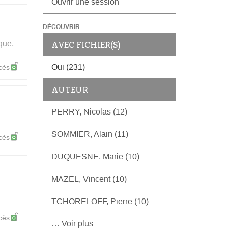
Ouvrir une session
DÉCOUVRIR
AVEC FICHIER(S)
que,
Oui (231)
cès
AUTEUR
PERRY, Nicolas (12)
SOMMIER, Alain (11)
cès
DUQUESNE, Marie (10)
MAZEL, Vincent (10)
TCHORELOFF, Pierre (10)
cès
… Voir plus