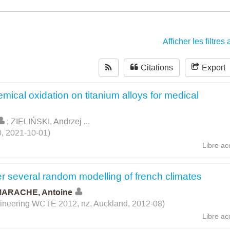
Afficher les filtre
Citations
Export
mical oxidation on titanium alloys for medical
;
ZIELIŃSKI, Andrzej
...
0, 2021-10-01)
Libre ac
r several random modelling of french climates
ARACHE, Antoine
neering WCTE 2012, nz, Auckland, 2012-08)
Libre ac