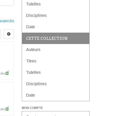
Tutelles
Disciplines
s avancés
Date
CETTE COLLECTION
Auteurs
Titres
Tutelles
cès
Disciplines
Date
MON COMPTE
cès