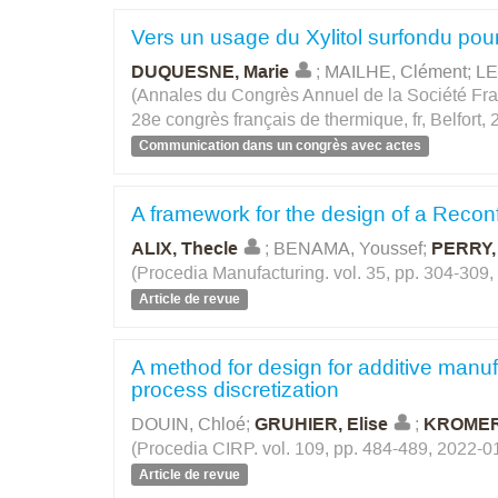
Vers un usage du Xylitol surfondu pou
DUQUESNE, Marie
;
MAILHE, Clément
;
LE
(Annales du Congrès Annuel de la Société Fra
28e congrès français de thermique, fr, Belfort,
Communication dans un congrès avec actes
A framework for the design of a Reco
ALIX, Thecle
;
BENAMA, Youssef
;
PERRY, 
(Procedia Manufacturing. vol. 35, pp. 304-309
Article de revue
A method for design for additive manuf
process discretization
DOUIN, Chloé
;
GRUHIER, Elise
;
KROMER
(Procedia CIRP. vol. 109, pp. 484-489, 2022-0
Article de revue