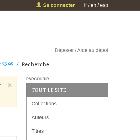
Se connecter
fr
en
esp
Déposer
Aide au dépôt
R 5295
Recherche
PARCOURIR
×
e
TOUT LE SITE
Collections
Auteurs
Titres