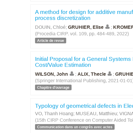
A method for design for additive manuf
process discretization
DOUIN, Chloé
;
GRUHIER, Elise
;
KROMER
(Procedia CIRP. vol. 109, pp. 484-489, 2022)
Article de revue
Initial Proposal for a General System
Cost/Value Estimation
WILSON, John
;
ALIX, Thecle
;
GRUHIE
(Springer International Publishing, 2021-01-01
Chapitre d'ouvrage
Typology of geometrical defects in El
VO, Thanh Hoang
;
MUSEAU, Matthieu
;
VIGNA
(15th CIRP Conference on Computer Aided Tol
Communication dans un congrès avec actes