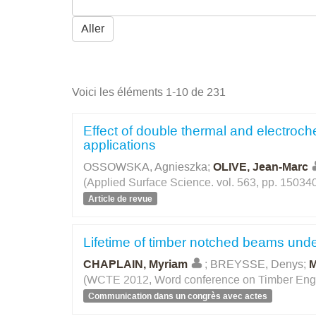
Aller
Voici les éléments 1-10 de 231
Effect of double thermal and electroche
applications
OSSOWSKA, Agnieszka
;
OLIVE, Jean-Marc
(Applied Surface Science. vol. 563, pp. 15034
Article de revue
Lifetime of timber notched beams unde
CHAPLAIN, Myriam
;
BREYSSE, Denys
;
M
(WCTE 2012, Word conference on Timber Engi
Communication dans un congrès avec actes