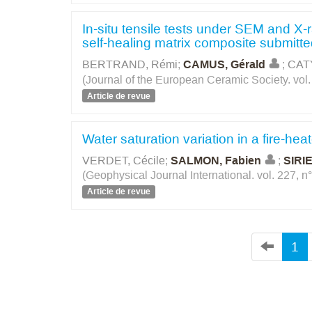
In-situ tensile tests under SEM and X
self-healing matrix composite submitte
BERTRAND, Rémi
;
CAMUS, Gérald
;
CATY
(Journal of the European Ceramic Society. vol.
Article de revue
Water saturation variation in a fire-h
VERDET, Cécile
;
SALMON, Fabien
;
SIRIE
(Geophysical Journal International. vol. 227, n
Article de revue
1