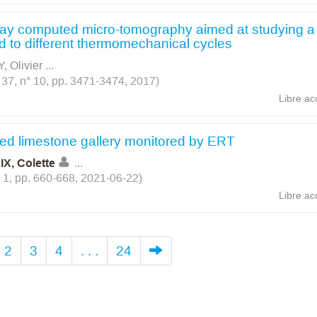
-ray computed micro-tomography aimed at studying a
d to different thermomechanical cycles
, Olivier
...
 37, n° 10, pp. 3471-3474, 2017)
Libre ac
eated limestone gallery monitored by ERT
IX, Colette
...
° 1, pp. 660-668, 2021-06-22)
Libre ac
2
3
4
. . .
24