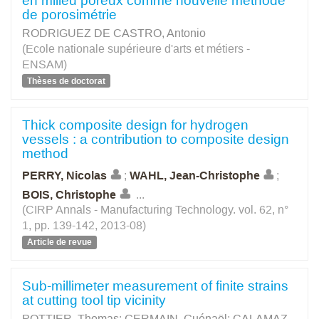
en milieu poreux comme nouvelle méthode
de porosimétrie
RODRIGUEZ DE CASTRO, Antonio
(Ecole nationale supérieure d'arts et métiers -
ENSAM)
Thèses de doctorat
Thick composite design for hydrogen
vessels : a contribution to composite design
method
PERRY, Nicolas
;
WAHL, Jean-Christophe
;
BOIS, Christophe
...
(CIRP Annals - Manufacturing Technology. vol. 62, n°
1, pp. 139-142, 2013-08)
Article de revue
Sub-millimeter measurement of finite strains
at cutting tool tip vicinity
POTTIER, Thomas
;
GERMAIN, Guénaël
;
CALAMAZ,