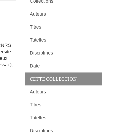
Collections
Auteurs
Titres
Tutelles
t CNRS
ersité
Disciplines
deux
essac),
Date
CETTE COLLECTION
Auteurs
Titres
Tutelles
Disciplines