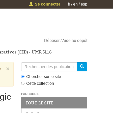
Se connecter
fr
en
esp
Déposer
Aide au dépôt
aratives (CED) - UMR 5116
×
e
Chercher sur le site
Cette collection
gie
PARCOURIR
TOUT LE SITE