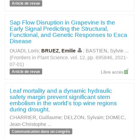
Article de revue
Sap Flow Disruption in Grapevine Is the
Early Signal Predicting the Structural,
Functional, and Genetic Responses to Esca
Disease
OUADI, Loris
;
BRUEZ, Emilie
;
BASTIEN, Sylvie
...
(Frontiers in Plant Science. vol. 12, pp. 695846, 2021-
07-01)
Article de revue
Libre accès
Leaf mortality and a dynamic hydraulic
safety margin prevent significant stem
embolism in the world's top wine regions
during drought.
CHARRIER, Guillaume
;
DELZON, Sylvain
;
DOMEC,
Jean-Christophe
...
Communication dans un congrès