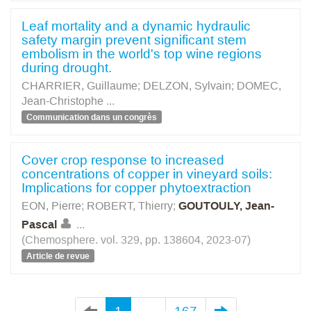
Leaf mortality and a dynamic hydraulic
safety margin prevent significant stem
embolism in the world's top wine regions
during drought.
CHARRIER, Guillaume
;
DELZON, Sylvain
;
DOMEC,
Jean-Christophe
...
Communication dans un congrès
Cover crop response to increased
concentrations of copper in vineyard soils:
Implications for copper phytoextraction
EON, Pierre
;
ROBERT, Thierry
;
GOUTOULY, Jean-
Pascal
...
(Chemosphere. vol. 329, pp. 138604, 2023-07)
Article de revue