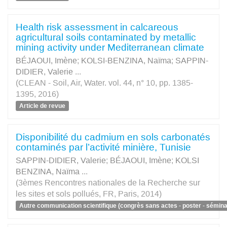
Health risk assessment in calcareous
agricultural soils contaminated by metallic
mining activity under Mediterranean climate
BÉJAOUI, Imène
;
KOLSI-BENZINA, Naïma
;
SAPPIN-
DIDIER, Valerie
...
(CLEAN - Soil, Air, Water. vol. 44, n° 10, pp. 1385-
1395, 2016)
Article de revue
Disponibilité du cadmium en sols carbonatés
contaminés par l’activité minière, Tunisie
SAPPIN-DIDIER, Valerie
;
BÉJAOUI, Imène
;
KOLSI
BENZINA, Naïma
...
(3èmes Rencontres nationales de la Recherche sur
les sites et sols pollués, FR, Paris, 2014)
Autre communication scientifique (congrès sans actes - poster - séminai