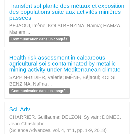
Transfert sol-plante des métaux et exposition
des populations suite aux activités minières
passées
BÉJAOUI, Imène
;
KOLSI BENZINA, Naïma
;
HAMZA,
Mariem
...
Communication dans un congrès
Health risk assessment in calcareous
agricultural soils contaminated by metallic
mining activity under Mediterranean climate
SAPPIN-DIDIER, Valerie
;
IMÈNE, Béjaoui
;
KOLSI
BENZINA, Naïma
...
Communication dans un congrès
Sci. Adv.
CHARRIER, Guillaume
;
DELZON, Sylvain
;
DOMEC,
Jean-Christophe
...
(Science Advances. vol. 4, n° 1, pp. 1-9, 2018)