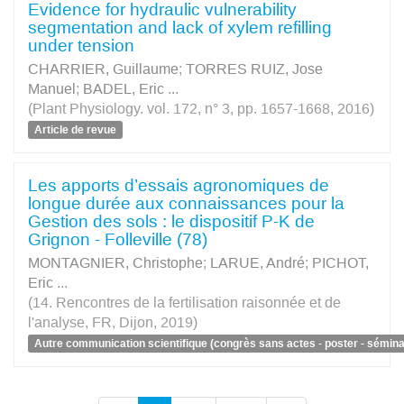
Evidence for hydraulic vulnerability
segmentation and lack of xylem refilling
under tension
CHARRIER, Guillaume
;
TORRES RUIZ, Jose
Manuel
;
BADEL, Eric
...
(Plant Physiology. vol. 172, n° 3, pp. 1657-1668, 2016)
Article de revue
Les apports d’essais agronomiques de
longue durée aux connaissances pour la
Gestion des sols : le dispositif P-K de
Grignon - Folleville (78)
MONTAGNIER, Christophe
;
LARUE, André
;
PICHOT,
Eric
...
(14. Rencontres de la fertilisation raisonnée et de
l'analyse, FR, Dijon, 2019)
Autre communication scientifique (congrès sans actes - poster - séminai