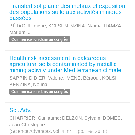
Transfert sol-plante des métaux et exposition
des populations suite aux activités minières
passées
BÉJAOUI, Imène
;
KOLSI BENZINA, Naïma
;
HAMZA,
Mariem
...
Communication dans un congrès
Health risk assessment in calcareous
agricultural soils contaminated by metallic
mining activity under Mediterranean climate
SAPPIN-DIDIER, Valerie
;
IMÈNE, Béjaoui
;
KOLSI
BENZINA, Naïma
...
Communication dans un congrès
Sci. Adv.
CHARRIER, Guillaume
;
DELZON, Sylvain
;
DOMEC,
Jean-Christophe
...
(Science Advances. vol. 4, n° 1, pp. 1-9, 2018)