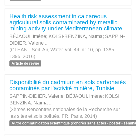
Health risk assessment in calcareous
agricultural soils contaminated by metallic
mining activity under Mediterranean climate
BÉJAOUI, Imène
;
KOLSI-BENZINA, Naïma
;
SAPPIN-
DIDIER, Valerie
...
(CLEAN - Soil, Air, Water. vol. 44, n° 10, pp. 1385-
1395, 2016)
Article de revue
Disponibilité du cadmium en sols carbonatés
contaminés par l’activité minière, Tunisie
SAPPIN-DIDIER, Valerie
;
BÉJAOUI, Imène
;
KOLSI
BENZINA, Naïma
...
(3èmes Rencontres nationales de la Recherche sur
les sites et sols pollués, FR, Paris, 2014)
Autre communication scientifique (congrès sans actes - poster - séminai