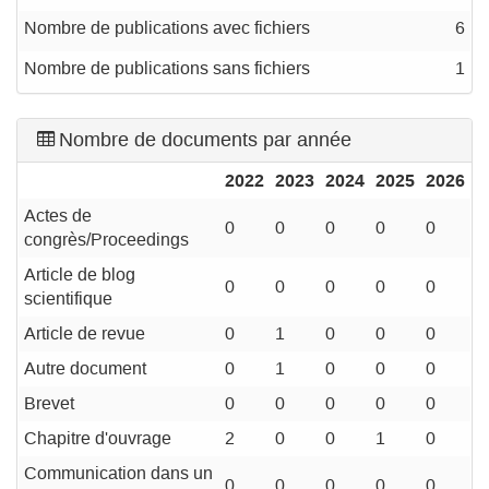
Nombre de publications avec fichiers
6
Nombre de publications sans fichiers
1
Nombre de documents par année
2022
2023
2024
2025
2026
Actes de
0
0
0
0
0
congrès/Proceedings
Article de blog
0
0
0
0
0
scientifique
Article de revue
0
1
0
0
0
Autre document
0
1
0
0
0
Brevet
0
0
0
0
0
Chapitre d'ouvrage
2
0
0
1
0
Communication dans un
0
0
0
0
0