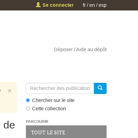
Se connecter
fr
en
esp
Déposer
Aide au dépôt
×
e
Chercher sur le site
Cette collection
é de
PARCOURIR
TOUT LE SITE