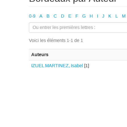
0-9
A
B
C
D
E
F
G
H
I
J
K
L
M
Voici les éléments 1-1 de 1
Auteurs
IZUEL MARTINEZ, Isabel
[1]