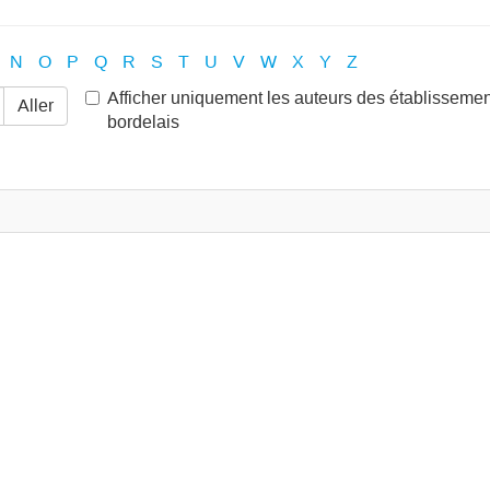
N
O
P
Q
R
S
T
U
V
W
X
Y
Z
Afficher uniquement les auteurs des établisseme
Aller
bordelais