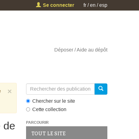
Se connecter
fr
en
esp
Déposer
Aide au dépôt
×
e
Chercher sur le site
Cette collection
é de
PARCOURIR
TOUT LE SITE