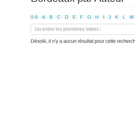
0-9
A
B
C
D
E
F
G
H
I
J
K
L
M
Désolé, il n'y a aucun résultat pour cette recherc