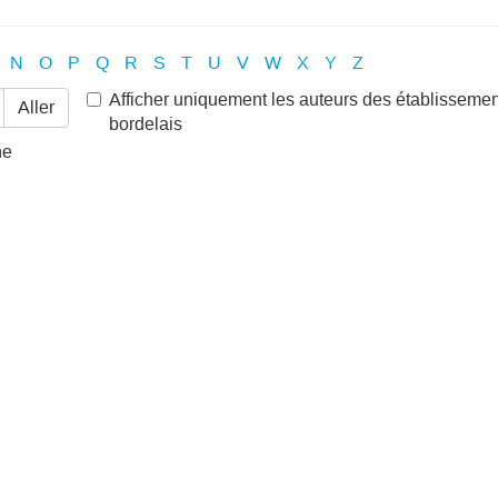
N
O
P
Q
R
S
T
U
V
W
X
Y
Z
Afficher uniquement les auteurs des établisseme
Aller
bordelais
he