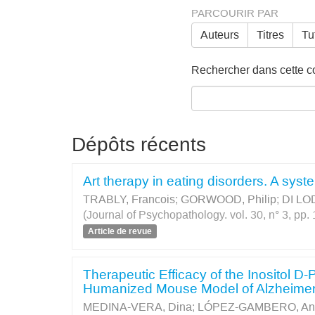
PARCOURIR PAR
Auteurs
Titres
Tu
Rechercher dans cette col
Dépôts récents
Art therapy in eating disorders. A syste
TRABLY, Francois
;
GORWOOD, Philip
;
DI LO
(Journal of Psychopathology. vol. 30, n° 3, pp
Article de revue
Therapeutic Efficacy of the Inositol D-
Humanized Mouse Model of Alzheimer
MEDINA-VERA, Dina
;
LÓPEZ-GAMBERO, Anto