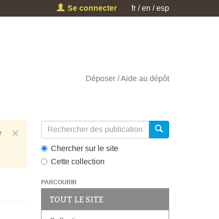
Se connecter
fr
en
esp
Déposer
Aide au dépôt
×
e
Chercher sur le site
Cette collection
PARCOURIR
TOUT LE SITE