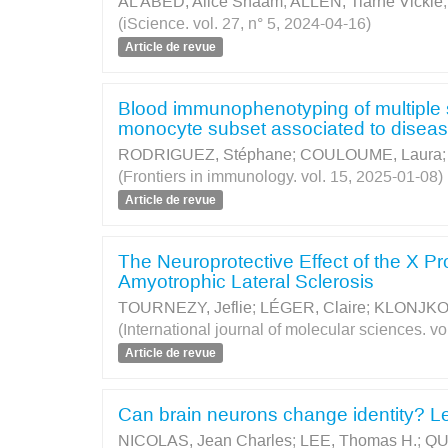
AL ABED, Alice Shaam
;
ALLEN, Tiarne Vickie
(iScience. vol. 27, n° 5, 2024-04-16)
Article de revue
Blood immunophenotyping of multiple sc
monocyte subset associated to diseas
RODRIGUEZ, Stéphane
;
COULOUME, Laura
(Frontiers in immunology. vol. 15, 2025-01-08)
Article de revue
The Neuroprotective Effect of the X P
Amyotrophic Lateral Sclerosis
TOURNEZY, Jeflie
;
LÉGER, Claire
;
KLONJKOW
(International journal of molecular sciences. vo
Article de revue
Can brain neurons change identity? L
NICOLAS, Jean Charles
;
LEE, Thomas H.
;
QU