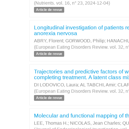
(Nutrients. vol. 16, n° 23, 2024-12-04)
Article de revue
Longitudinal investigation of patients 
anorexia nervosa
ABRY, Florent
;
GORWOOD, Philip
;
HANACHI,
(European Eating Disorders Review. vol. 32, n°
Article de revue
Trajectories and predictive factors of 
completing treatment. A latent class 
DI LODOVICO, Laura
;
AL TABCHI, Amir
;
CLAR
(European Eating Disorders Review. vol. 32, n°
Article de revue
Molecular and functional mapping of 
LEE, Thomas H.
;
NICOLAS, Jean Charles
;
QU