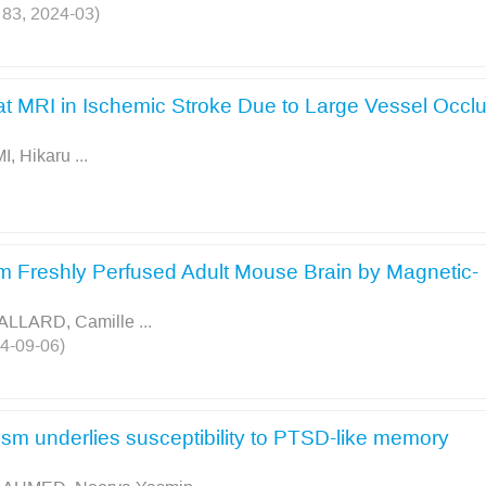
. 83, 2024-03)
at MRI in Ischemic Stroke Due to Large Vessel Occl
, Hikaru
...
rom Freshly Perfused Adult Mouse Brain by Magnetic-
ALLARD, Camille
...
24-09-06)
tism underlies susceptibility to PTSD-like memory