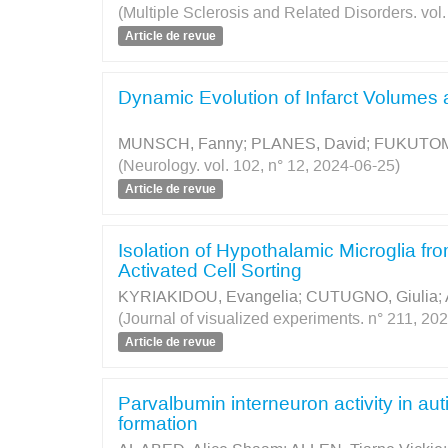
(Multiple Sclerosis and Related Disorders. vol
Article de revue
Dynamic Evolution of Infarct Volumes 
MUNSCH, Fanny
;
PLANES, David
;
FUKUTOMI
(Neurology. vol. 102, n° 12, 2024-06-25)
Article de revue
Isolation of Hypothalamic Microglia f
Activated Cell Sorting
KYRIAKIDOU, Evangelia
;
CUTUGNO, Giulia
;
(Journal of visualized experiments. n° 211, 20
Article de revue
Parvalbumin interneuron activity in au
formation