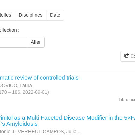
telles
Disciplines
Date
lection :
Aller
Ex
matic review of controlled trials
DOVICO, Laura
. 178 – 186, 2022-09-01)
Libre ac
Pinitol as a Multi-Faceted Disease Modifier in the 5×
’s Amyloidosis
nio J.
;
VERHEUL-CAMPOS, Julia
...