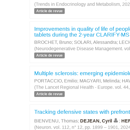
(Trends in Endocrinology and Metabolism, 202
Article de revue
Improvements in quality of life of peopl
tablets during the 2-year CLARIFY-MS
BROCHET, Bruno
;
SOLARI, Alessandra
;
LECH
(Neurodegenerative Disease Management. vol. 
Article de revue
Multiple sclerosis: emerging epidemiolo
PORTACCIO, Emilio
;
MAGYARI, Melinda
;
HAV
(The Lancet Regional Health - Europe. vol. 44
Article de revue
Tracking defensive states with prefro
BIENVENU, Thomas
;
DEJEAN, Cyril
;
HER
(Neuron. vol. 112, n° 12, pp. 1899 – 1901, 202