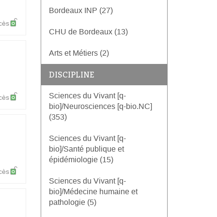
Bordeaux INP (27)
cès
CHU de Bordeaux (13)
Arts et Métiers (2)
DISCIPLINE
Sciences du Vivant [q-
cès
bio]/Neurosciences [q-bio.NC]
(353)
Sciences du Vivant [q-
bio]/Santé publique et
épidémiologie (15)
cès
Sciences du Vivant [q-
bio]/Médecine humaine et
pathologie (5)