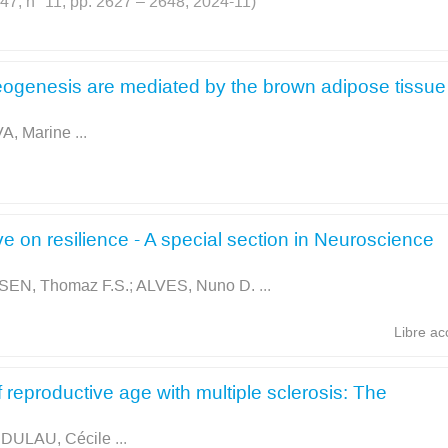
. 47, n° 11, pp. 2627 – 2648, 2024-11)
oneogenesis are mediated by the brown adipose tissue
VA, Marine
...
ive on resilience - A special section in Neuroscience
EN, Thomaz F.S.
;
ALVES, Nuno D.
...
Libre ac
reproductive age with multiple sclerosis: The
;
DULAU, Cécile
...