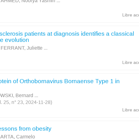
;
AHMED, Noorya Yasmin
...
Libre ac
lerosis patients at diagnosis identifies a classical
e evolution
;
FERRANT, Juliette
...
Libre ac
rotein of Orthobornavirus Bornaense Type 1 in
SKI, Bernard
...
l. 25, n° 23, 2024-11-28)
Libre ac
essons from obesity
ARTA, Carmelo