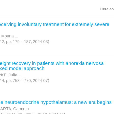
Libre ac
receiving involuntary treatment for extremely severe
 Mouna
...
 2, pp. 179 – 187, 2024-03)
weight recovery in patients with anorexia nervosa
mixed model approach
KE, Julia
...
 4, pp. 758 – 770, 2024-07)
the neuroendocrine hypothalamus: a new era begins
ARTA, Carmelo