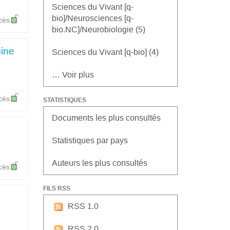
Sciences du Vivant [q-
bio]/Neurosciences [q-
cès
bio.NC]/Neurobiologie (5)
bine
Sciences du Vivant [q-bio] (4)
… Voir plus
cès
STATISTIQUES
Documents les plus consultés
Statistiques par pays
Auteurs les plus consultés
cès
FILS RSS
RSS 1.0
RSS 2.0