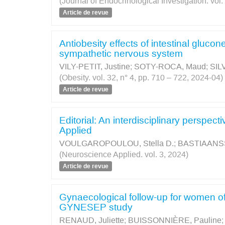
(Journal of Endocrinological Investigation. vol
Article de revue
Antiobesity effects of intestinal gluc
sympathetic nervous system
VILY-PETIT, Justine
;
SOTY-ROCA, Maud
;
SIL
(Obesity. vol. 32, n° 4, pp. 710 – 722, 2024-04)
Article de revue
Editorial: An interdisciplinary perspect
Applied
VOULGAROPOULOU, Stella D.
;
BASTIAANSS
(Neuroscience Applied. vol. 3, 2024)
Article de revue
Gynaecological follow-up for women of 
GYNESEP study
RENAUD, Juliette
;
BUISSONNIÈRE, Pauline