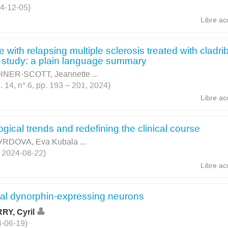
4-12-05)
Libre ac
e with relapsing multiple sclerosis treated with cladri
 study: a plain language summary
NER-SCOTT, Jeannette
...
14, n° 6, pp. 193 – 201, 2024)
Libre ac
gical trends and redefining the clinical course
RDOVA, Eva Kubala
...
, 2024-08-22)
Libre ac
ntal dynorphin-expressing neurons
RY, Cyril
4-06-19)