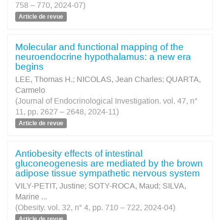
758 – 770, 2024-07)
Article de revue
Molecular and functional mapping of the
neuroendocrine hypothalamus: a new era
begins
LEE, Thomas H.
;
NICOLAS, Jean Charles
;
QUARTA,
Carmelo
(Journal of Endocrinological Investigation. vol. 47, n°
11, pp. 2627 – 2648, 2024-11)
Article de revue
Antiobesity effects of intestinal
gluconeogenesis are mediated by the brown
adipose tissue sympathetic nervous system
VILY-PETIT, Justine
;
SOTY-ROCA, Maud
;
SILVA,
Marine
...
(Obesity. vol. 32, n° 4, pp. 710 – 722, 2024-04)
Article de revue