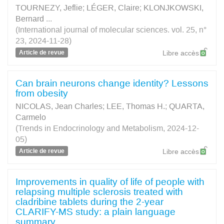
TOURNEZY, Jeflie
;
LÉGER, Claire
;
KLONJKOWSKI,
Bernard
...
(International journal of molecular sciences. vol. 25, n°
23, 2024-11-28)
Article de revue
Libre accès
Can brain neurons change identity? Lessons
from obesity
NICOLAS, Jean Charles
;
LEE, Thomas H.
;
QUARTA,
Carmelo
(Trends in Endocrinology and Metabolism, 2024-12-
05)
Article de revue
Libre accès
Improvements in quality of life of people with
relapsing multiple sclerosis treated with
cladribine tablets during the 2-year
CLARIFY-MS study: a plain language
summary