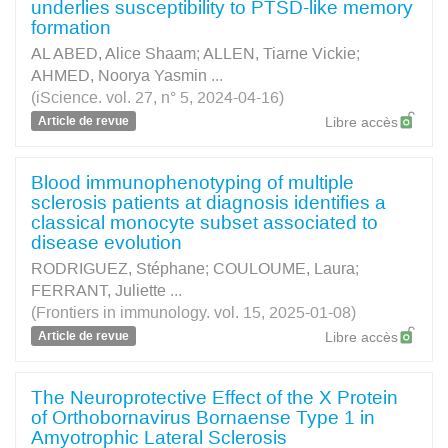
underlies susceptibility to PTSD-like memory
formation
AL ABED, Alice Shaam
;
ALLEN, Tiarne Vickie
;
AHMED, Noorya Yasmin
...
(iScience. vol. 27, n° 5, 2024-04-16)
Article de revue
Libre accès
Blood immunophenotyping of multiple
sclerosis patients at diagnosis identifies a
classical monocyte subset associated to
disease evolution
RODRIGUEZ, Stéphane
;
COULOUME, Laura
;
FERRANT, Juliette
...
(Frontiers in immunology. vol. 15, 2025-01-08)
Article de revue
Libre accès
The Neuroprotective Effect of the X Protein
of Orthobornavirus Bornaense Type 1 in
Amyotrophic Lateral Sclerosis