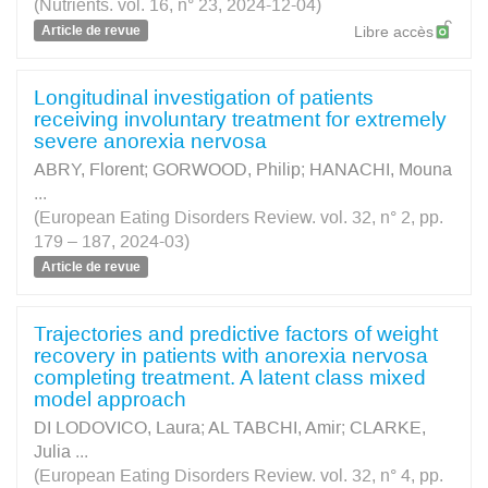
(Nutrients. vol. 16, n° 23, 2024-12-04)
Article de revue
Libre accès
Longitudinal investigation of patients
receiving involuntary treatment for extremely
severe anorexia nervosa
ABRY, Florent
;
GORWOOD, Philip
;
HANACHI, Mouna
...
(European Eating Disorders Review. vol. 32, n° 2, pp.
179 – 187, 2024-03)
Article de revue
Trajectories and predictive factors of weight
recovery in patients with anorexia nervosa
completing treatment. A latent class mixed
model approach
DI LODOVICO, Laura
;
AL TABCHI, Amir
;
CLARKE,
Julia
...
(European Eating Disorders Review. vol. 32, n° 4, pp.