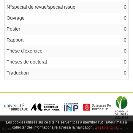
N°spécial de revue/special issue
0
Ouvrage
0
Poster
0
Rapport
0
Thèse d'exercice
0
Thèses de doctorat
0
Traduction
0
Les cookies utilisés sur ce site ne servent pas à identifier l’utilisateur mais à
collecter des informations relatives à la navigation.
En savoir plus…
à propos
FAQ
conditions générales d'utilisation