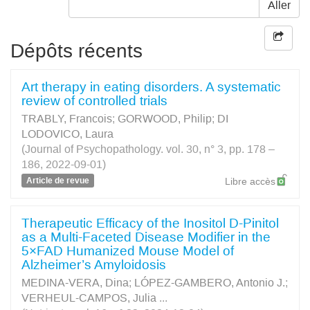
Aller
Dépôts récents
Art therapy in eating disorders. A systematic
review of controlled trials
TRABLY, Francois
;
GORWOOD, Philip
;
DI
LODOVICO, Laura
(Journal of Psychopathology. vol. 30, n° 3, pp. 178 –
186, 2022-09-01)
Article de revue
Libre accès
Therapeutic Efficacy of the Inositol D-Pinitol
as a Multi-Faceted Disease Modifier in the
5×FAD Humanized Mouse Model of
Alzheimer’s Amyloidosis
MEDINA-VERA, Dina
;
LÓPEZ-GAMBERO, Antonio J.
;
VERHEUL-CAMPOS, Julia
...