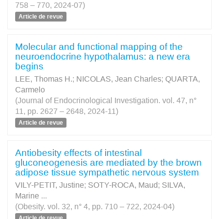
758 – 770, 2024-07)
Article de revue
Molecular and functional mapping of the
neuroendocrine hypothalamus: a new era
begins
LEE, Thomas H.
;
NICOLAS, Jean Charles
;
QUARTA,
Carmelo
(Journal of Endocrinological Investigation. vol. 47, n°
11, pp. 2627 – 2648, 2024-11)
Article de revue
Antiobesity effects of intestinal
gluconeogenesis are mediated by the brown
adipose tissue sympathetic nervous system
VILY-PETIT, Justine
;
SOTY-ROCA, Maud
;
SILVA,
Marine
...
(Obesity. vol. 32, n° 4, pp. 710 – 722, 2024-04)
Article de revue