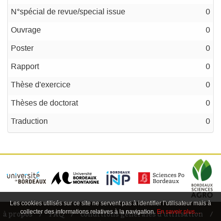
N°spécial de revue/special issue
0
Ouvrage
0
Poster
0
Rapport
0
Thèse d'exercice
0
Thèses de doctorat
0
Traduction
0
Les cookies utilisés sur ce site ne servent pas à identifier l’utilisateur mais à
collecter des informations relatives à la navigation.
En savoir plus…
à propos
FAQ
conditions générales d'utilisation