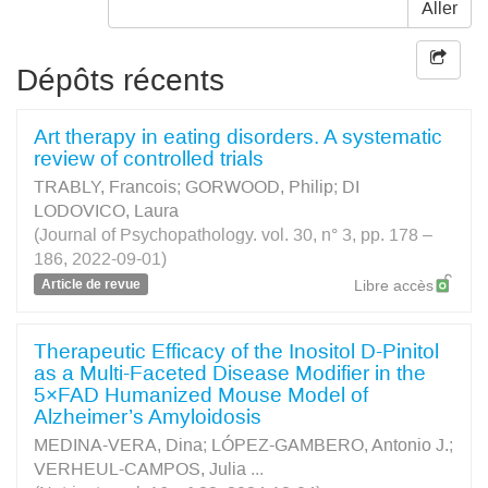
Aller
Dépôts récents
Art therapy in eating disorders. A systematic
review of controlled trials
TRABLY, Francois
;
GORWOOD, Philip
;
DI
LODOVICO, Laura
(Journal of Psychopathology. vol. 30, n° 3, pp. 178 –
186, 2022-09-01)
Article de revue
Libre accès
Therapeutic Efficacy of the Inositol D-Pinitol
as a Multi-Faceted Disease Modifier in the
5×FAD Humanized Mouse Model of
Alzheimer’s Amyloidosis
MEDINA-VERA, Dina
;
LÓPEZ-GAMBERO, Antonio J.
;
VERHEUL-CAMPOS, Julia
...