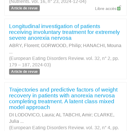
(Nutrients. vol. 16, n° 23, 2024-12-04)
Article de revue
Libre accès
Longitudinal investigation of patients
receiving involuntary treatment for extremely
severe anorexia nervosa
ABRY, Florent
;
GORWOOD, Philip
;
HANACHI, Mouna
...
(European Eating Disorders Review. vol. 32, n° 2, pp.
179 – 187, 2024-03)
Article de revue
Trajectories and predictive factors of weight
recovery in patients with anorexia nervosa
completing treatment. A latent class mixed
model approach
DI LODOVICO, Laura
;
AL TABCHI, Amir
;
CLARKE,
Julia
...
(European Eating Disorders Review. vol. 32, n° 4, pp.