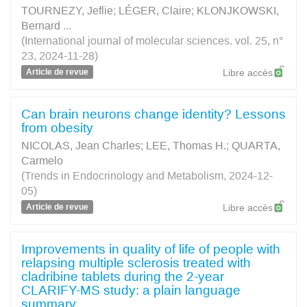
TOURNEZY, Jeflie
;
LÉGER, Claire
;
KLONJKOWSKI,
Bernard
...
(International journal of molecular sciences. vol. 25, n°
23, 2024-11-28)
Article de revue
Libre accès
Can brain neurons change identity? Lessons
from obesity
NICOLAS, Jean Charles
;
LEE, Thomas H.
;
QUARTA,
Carmelo
(Trends in Endocrinology and Metabolism, 2024-12-
05)
Article de revue
Libre accès
Improvements in quality of life of people with
relapsing multiple sclerosis treated with
cladribine tablets during the 2-year
CLARIFY-MS study: a plain language
summary