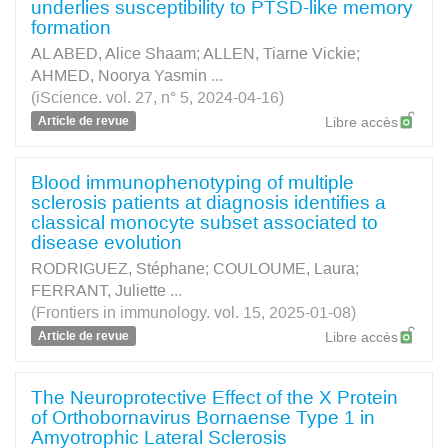
underlies susceptibility to PTSD-like memory
formation
AL ABED, Alice Shaam
;
ALLEN, Tiarne Vickie
;
AHMED, Noorya Yasmin
...
(iScience. vol. 27, n° 5, 2024-04-16)
Article de revue
Libre accès
Blood immunophenotyping of multiple
sclerosis patients at diagnosis identifies a
classical monocyte subset associated to
disease evolution
RODRIGUEZ, Stéphane
;
COULOUME, Laura
;
FERRANT, Juliette
...
(Frontiers in immunology. vol. 15, 2025-01-08)
Article de revue
Libre accès
The Neuroprotective Effect of the X Protein
of Orthobornavirus Bornaense Type 1 in
Amyotrophic Lateral Sclerosis