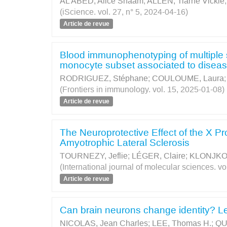
AL ABED, Alice Shaam
;
ALLEN, Tiarne Vickie
(iScience. vol. 27, n° 5, 2024-04-16)
Article de revue
Blood immunophenotyping of multiple sc
monocyte subset associated to diseas
RODRIGUEZ, Stéphane
;
COULOUME, Laura
(Frontiers in immunology. vol. 15, 2025-01-08)
Article de revue
The Neuroprotective Effect of the X P
Amyotrophic Lateral Sclerosis
TOURNEZY, Jeflie
;
LÉGER, Claire
;
KLONJKOW
(International journal of molecular sciences. vo
Article de revue
Can brain neurons change identity? L
NICOLAS, Jean Charles
;
LEE, Thomas H.
;
QU