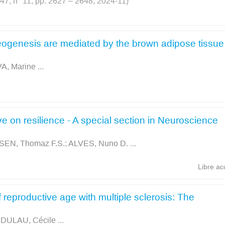
. 47, n° 11, pp. 2627 – 2648, 2024-11)
oneogenesis are mediated by the brown adipose tissue
VA, Marine
...
ive on resilience - A special section in Neuroscience
EN, Thomaz F.S.
;
ALVES, Nuno D.
...
Libre ac
reproductive age with multiple sclerosis: The
;
DULAU, Cécile
...