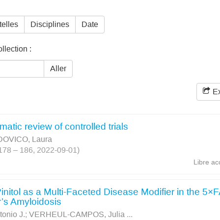
telles
Disciplines
Date
lection :
Aller
Ex
matic review of controlled trials
DOVICO, Laura
. 178 – 186, 2022-09-01)
Libre ac
Pinitol as a Multi-Faceted Disease Modifier in the 5×
’s Amyloidosis
nio J.
;
VERHEUL-CAMPOS, Julia
...