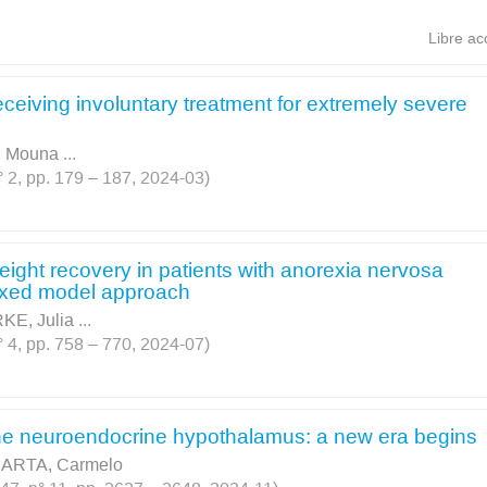
Libre ac
receiving involuntary treatment for extremely severe
 Mouna
...
 2, pp. 179 – 187, 2024-03)
weight recovery in patients with anorexia nervosa
mixed model approach
KE, Julia
...
 4, pp. 758 – 770, 2024-07)
the neuroendocrine hypothalamus: a new era begins
ARTA, Carmelo