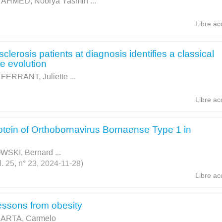
;
AHMED, Noorya Yasmin
...
Libre ac
lerosis patients at diagnosis identifies a classical
e evolution
;
FERRANT, Juliette
...
Libre ac
rotein of Orthobornavirus Bornaense Type 1 in
SKI, Bernard
...
l. 25, n° 23, 2024-11-28)
Libre ac
essons from obesity
ARTA, Carmelo