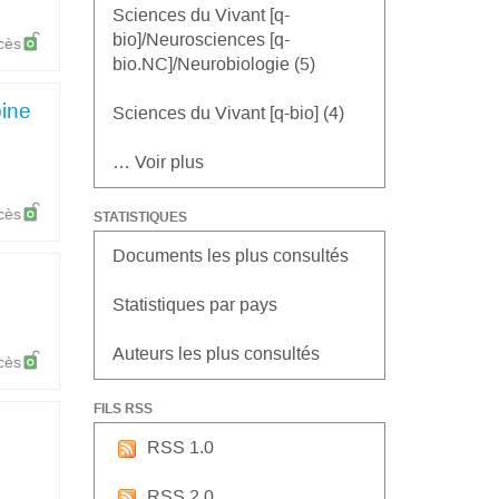
Sciences du Vivant [q-
bio]/Neurosciences [q-
cès
bio.NC]/Neurobiologie (5)
bine
Sciences du Vivant [q-bio] (4)
… Voir plus
cès
STATISTIQUES
Documents les plus consultés
Statistiques par pays
Auteurs les plus consultés
cès
FILS RSS
RSS 1.0
RSS 2.0