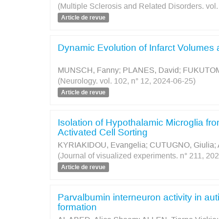
(Multiple Sclerosis and Related Disorders. vol
Article de revue
Dynamic Evolution of Infarct Volumes 
MUNSCH, Fanny
;
PLANES, David
;
FUKUTOMI
(Neurology. vol. 102, n° 12, 2024-06-25)
Article de revue
Isolation of Hypothalamic Microglia f
Activated Cell Sorting
KYRIAKIDOU, Evangelia
;
CUTUGNO, Giulia
;
(Journal of visualized experiments. n° 211, 20
Article de revue
Parvalbumin interneuron activity in au
formation