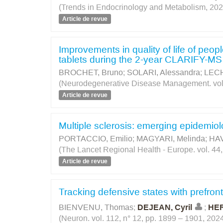
(Trends in Endocrinology and Metabolism, 202
Article de revue
Improvements in quality of life of peopl
tablets during the 2-year CLARIFY-MS
BROCHET, Bruno
;
SOLARI, Alessandra
;
LECH
(Neurodegenerative Disease Management. vol. 
Article de revue
Multiple sclerosis: emerging epidemiolo
PORTACCIO, Emilio
;
MAGYARI, Melinda
;
HAV
(The Lancet Regional Health - Europe. vol. 44
Article de revue
Tracking defensive states with prefro
BIENVENU, Thomas
;
DEJEAN, Cyril
;
HER
(Neuron. vol. 112, n° 12, pp. 1899 – 1901, 202