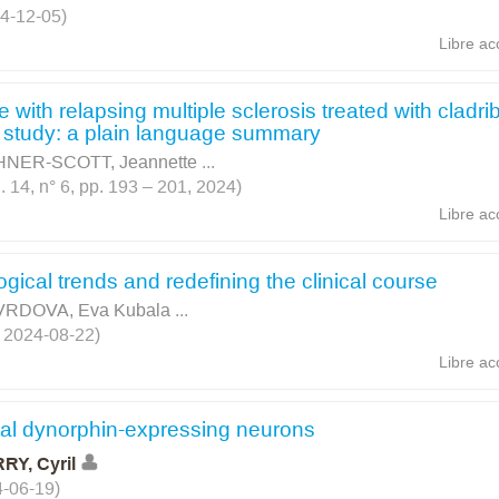
4-12-05)
Libre ac
e with relapsing multiple sclerosis treated with cladri
 study: a plain language summary
NER-SCOTT, Jeannette
...
14, n° 6, pp. 193 – 201, 2024)
Libre ac
gical trends and redefining the clinical course
RDOVA, Eva Kubala
...
, 2024-08-22)
Libre ac
ntal dynorphin-expressing neurons
RY, Cyril
4-06-19)