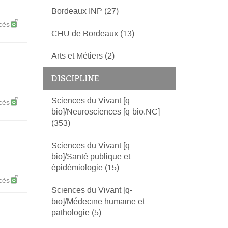
Bordeaux INP (27)
cès
CHU de Bordeaux (13)
Arts et Métiers (2)
DISCIPLINE
Sciences du Vivant [q-
cès
bio]/Neurosciences [q-bio.NC]
(353)
Sciences du Vivant [q-
bio]/Santé publique et
épidémiologie (15)
cès
Sciences du Vivant [q-
bio]/Médecine humaine et
pathologie (5)