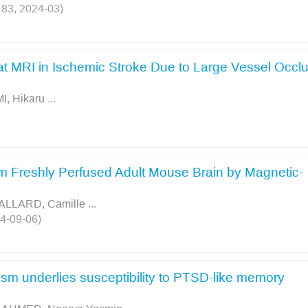
. 83, 2024-03)
at MRI in Ischemic Stroke Due to Large Vessel Occl
, Hikaru
...
rom Freshly Perfused Adult Mouse Brain by Magnetic-
ALLARD, Camille
...
24-09-06)
tism underlies susceptibility to PTSD-like memory