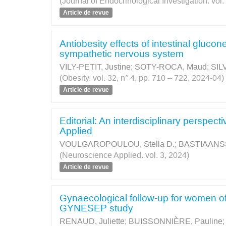
(Journal of Endocrinological Investigation. vol
Article de revue
Antiobesity effects of intestinal gluc
sympathetic nervous system
VILY-PETIT, Justine
;
SOTY-ROCA, Maud
;
SIL
(Obesity. vol. 32, n° 4, pp. 710 – 722, 2024-04)
Article de revue
Editorial: An interdisciplinary perspect
Applied
VOULGAROPOULOU, Stella D.
;
BASTIAANSS
(Neuroscience Applied. vol. 3, 2024)
Article de revue
Gynaecological follow-up for women of 
GYNESEP study
RENAUD, Juliette
;
BUISSONNIÈRE, Pauline