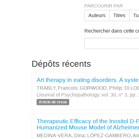
PARCOURIR PAR
Auteurs
Titres
Tu
Rechercher dans cette col
Dépôts récents
Art therapy in eating disorders. A syste
TRABLY, Francois
;
GORWOOD, Philip
;
DI LO
(Journal of Psychopathology. vol. 30, n° 3, pp
Article de revue
Therapeutic Efficacy of the Inositol D-
Humanized Mouse Model of Alzheimer
MEDINA-VERA, Dina
;
LÓPEZ-GAMBERO, Anto