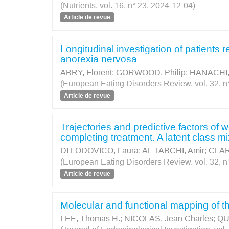
(Nutrients. vol. 16, n° 23, 2024-12-04)
Article de revue
Longitudinal investigation of patients 
anorexia nervosa
ABRY, Florent
;
GORWOOD, Philip
;
HANACHI,
(European Eating Disorders Review. vol. 32, n°
Article de revue
Trajectories and predictive factors of 
completing treatment. A latent class 
DI LODOVICO, Laura
;
AL TABCHI, Amir
;
CLAR
(European Eating Disorders Review. vol. 32, n°
Article de revue
Molecular and functional mapping of 
LEE, Thomas H.
;
NICOLAS, Jean Charles
;
QU