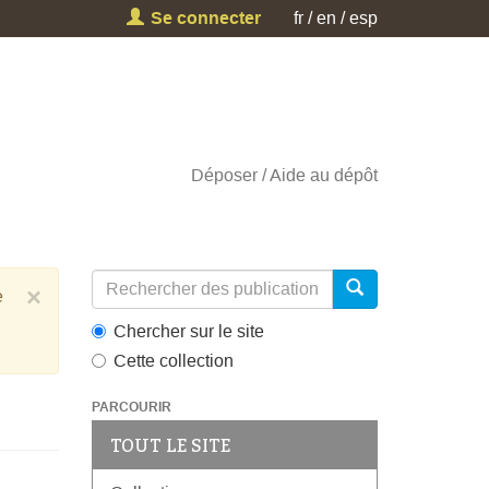
Se connecter
fr
en
esp
Déposer
Aide au dépôt
×
e
Chercher sur le site
Cette collection
PARCOURIR
TOUT LE SITE