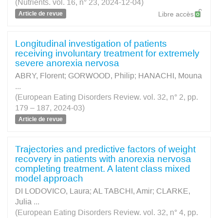
(Nutrients. vol. 16, n° 23, 2024-12-04)
Article de revue
Libre accès
Longitudinal investigation of patients
receiving involuntary treatment for extremely
severe anorexia nervosa
ABRY, Florent
;
GORWOOD, Philip
;
HANACHI, Mouna
...
(European Eating Disorders Review. vol. 32, n° 2, pp.
179 – 187, 2024-03)
Article de revue
Trajectories and predictive factors of weight
recovery in patients with anorexia nervosa
completing treatment. A latent class mixed
model approach
DI LODOVICO, Laura
;
AL TABCHI, Amir
;
CLARKE,
Julia
...
(European Eating Disorders Review. vol. 32, n° 4, pp.