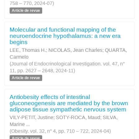
758 – 770, 2024-07)
Article de revue
Molecular and functional mapping of the
neuroendocrine hypothalamus: a new era
begins
LEE, Thomas H.
;
NICOLAS, Jean Charles
;
QUARTA,
Carmelo
(Journal of Endocrinological Investigation. vol. 47, n°
11, pp. 2627 – 2648, 2024-11)
Article de revue
Antiobesity effects of intestinal
gluconeogenesis are mediated by the brown
adipose tissue sympathetic nervous system
VILY-PETIT, Justine
;
SOTY-ROCA, Maud
;
SILVA,
Marine
...
(Obesity. vol. 32, n° 4, pp. 710 – 722, 2024-04)
Article de revue