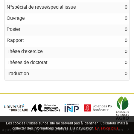
N°spécial de revue/special issue
0
Ouvrage
0
Poster
0
Rapport
0
Thèse d'exercice
0
Thèses de doctorat
0
Traduction
0
Les cookies utilisés sur ce site ne servent pas à identifier l’utilisateur mais à
collecter des informations relatives à la navigation.
En savoir plus…
à propos
FAQ
conditions générales d'utilisation