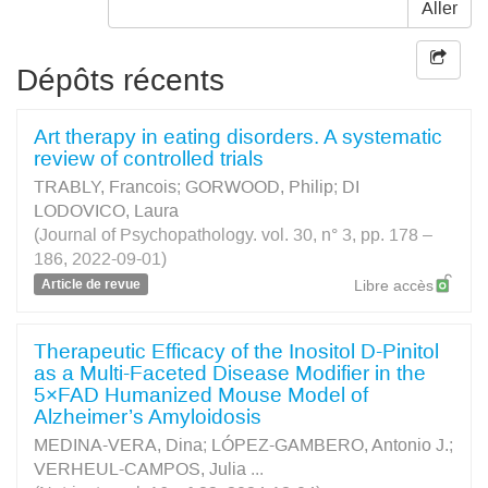
Aller
Dépôts récents
Art therapy in eating disorders. A systematic
review of controlled trials
TRABLY, Francois
;
GORWOOD, Philip
;
DI
LODOVICO, Laura
(Journal of Psychopathology. vol. 30, n° 3, pp. 178 –
186, 2022-09-01)
Article de revue
Libre accès
Therapeutic Efficacy of the Inositol D-Pinitol
as a Multi-Faceted Disease Modifier in the
5×FAD Humanized Mouse Model of
Alzheimer’s Amyloidosis
MEDINA-VERA, Dina
;
LÓPEZ-GAMBERO, Antonio J.
;
VERHEUL-CAMPOS, Julia
...