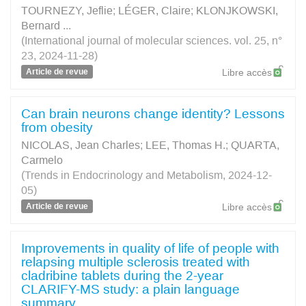
TOURNEZY, Jeflie
;
LÉGER, Claire
;
KLONJKOWSKI,
Bernard
...
(International journal of molecular sciences. vol. 25, n°
23, 2024-11-28)
Article de revue
Libre accès
Can brain neurons change identity? Lessons
from obesity
NICOLAS, Jean Charles
;
LEE, Thomas H.
;
QUARTA,
Carmelo
(Trends in Endocrinology and Metabolism, 2024-12-
05)
Article de revue
Libre accès
Improvements in quality of life of people with
relapsing multiple sclerosis treated with
cladribine tablets during the 2-year
CLARIFY-MS study: a plain language
summary