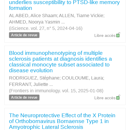
underlies susceptibility to PTSD-like memory
formation
AL ABED, Alice Shaam
;
ALLEN, Tiarne Vickie
;
AHMED, Noorya Yasmin
...
(iScience. vol. 27, n° 5, 2024-04-16)
Article de revue
Libre accès
Blood immunophenotyping of multiple
sclerosis patients at diagnosis identifies a
classical monocyte subset associated to
disease evolution
RODRIGUEZ, Stéphane
;
COULOUME, Laura
;
FERRANT, Juliette
...
(Frontiers in immunology. vol. 15, 2025-01-08)
Article de revue
Libre accès
The Neuroprotective Effect of the X Protein
of Orthobornavirus Bornaense Type 1 in
Amyotrophic Lateral Sclerosis