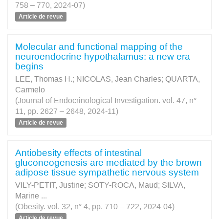
758 – 770, 2024-07)
Article de revue
Molecular and functional mapping of the
neuroendocrine hypothalamus: a new era
begins
LEE, Thomas H.
;
NICOLAS, Jean Charles
;
QUARTA,
Carmelo
(Journal of Endocrinological Investigation. vol. 47, n°
11, pp. 2627 – 2648, 2024-11)
Article de revue
Antiobesity effects of intestinal
gluconeogenesis are mediated by the brown
adipose tissue sympathetic nervous system
VILY-PETIT, Justine
;
SOTY-ROCA, Maud
;
SILVA,
Marine
...
(Obesity. vol. 32, n° 4, pp. 710 – 722, 2024-04)
Article de revue