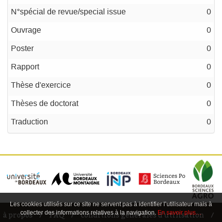
N°spécial de revue/special issue
0
Ouvrage
0
Poster
0
Rapport
0
Thèse d'exercice
0
Thèses de doctorat
0
Traduction
0
Les cookies utilisés sur ce site ne servent pas à identifier l’utilisateur mais à
collecter des informations relatives à la navigation.
En savoir plus…
à propos
FAQ
conditions générales d'utilisation