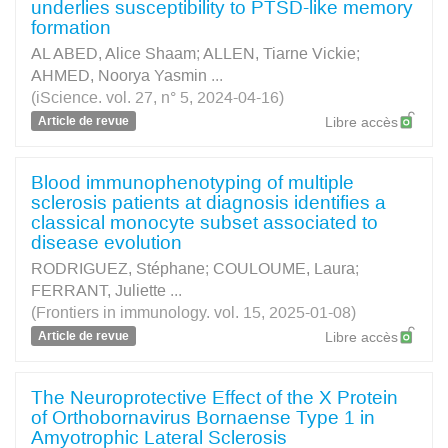
underlies susceptibility to PTSD-like memory
formation
AL ABED, Alice Shaam
;
ALLEN, Tiarne Vickie
;
AHMED, Noorya Yasmin
...
(iScience. vol. 27, n° 5, 2024-04-16)
Article de revue
Libre accès
Blood immunophenotyping of multiple
sclerosis patients at diagnosis identifies a
classical monocyte subset associated to
disease evolution
RODRIGUEZ, Stéphane
;
COULOUME, Laura
;
FERRANT, Juliette
...
(Frontiers in immunology. vol. 15, 2025-01-08)
Article de revue
Libre accès
The Neuroprotective Effect of the X Protein
of Orthobornavirus Bornaense Type 1 in
Amyotrophic Lateral Sclerosis