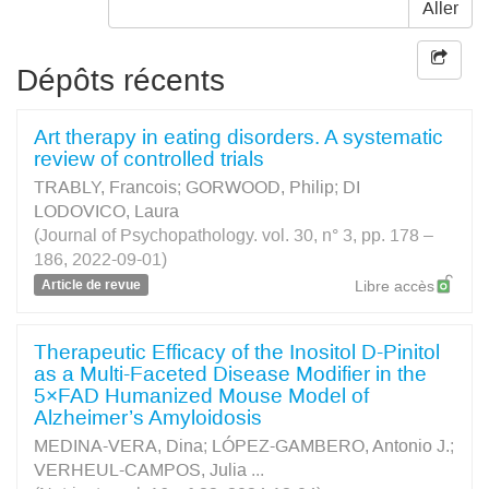
Aller
Dépôts récents
Art therapy in eating disorders. A systematic
review of controlled trials
TRABLY, Francois
;
GORWOOD, Philip
;
DI
LODOVICO, Laura
(Journal of Psychopathology. vol. 30, n° 3, pp. 178 –
186, 2022-09-01)
Article de revue
Libre accès
Therapeutic Efficacy of the Inositol D-Pinitol
as a Multi-Faceted Disease Modifier in the
5×FAD Humanized Mouse Model of
Alzheimer’s Amyloidosis
MEDINA-VERA, Dina
;
LÓPEZ-GAMBERO, Antonio J.
;
VERHEUL-CAMPOS, Julia
...