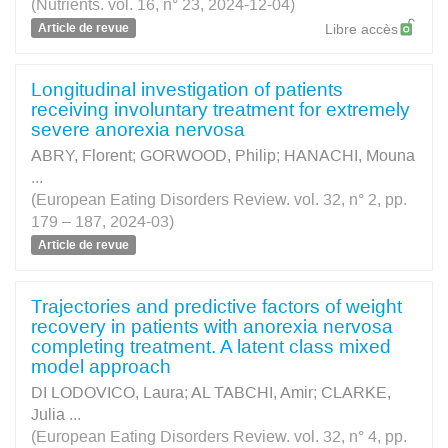
(Nutrients. vol. 16, n° 23, 2024-12-04)
Article de revue
Libre accès
Longitudinal investigation of patients
receiving involuntary treatment for extremely
severe anorexia nervosa
ABRY, Florent
;
GORWOOD, Philip
;
HANACHI, Mouna
...
(European Eating Disorders Review. vol. 32, n° 2, pp.
179 – 187, 2024-03)
Article de revue
Trajectories and predictive factors of weight
recovery in patients with anorexia nervosa
completing treatment. A latent class mixed
model approach
DI LODOVICO, Laura
;
AL TABCHI, Amir
;
CLARKE,
Julia
...
(European Eating Disorders Review. vol. 32, n° 4, pp.