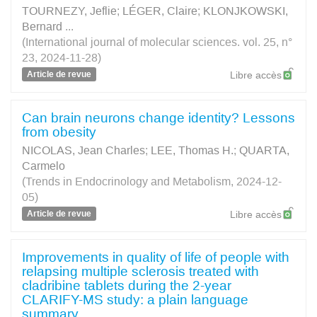
TOURNEZY, Jeflie
;
LÉGER, Claire
;
KLONJKOWSKI,
Bernard
...
(International journal of molecular sciences. vol. 25, n°
23, 2024-11-28)
Article de revue
Libre accès
Can brain neurons change identity? Lessons
from obesity
NICOLAS, Jean Charles
;
LEE, Thomas H.
;
QUARTA,
Carmelo
(Trends in Endocrinology and Metabolism, 2024-12-
05)
Article de revue
Libre accès
Improvements in quality of life of people with
relapsing multiple sclerosis treated with
cladribine tablets during the 2-year
CLARIFY-MS study: a plain language
summary