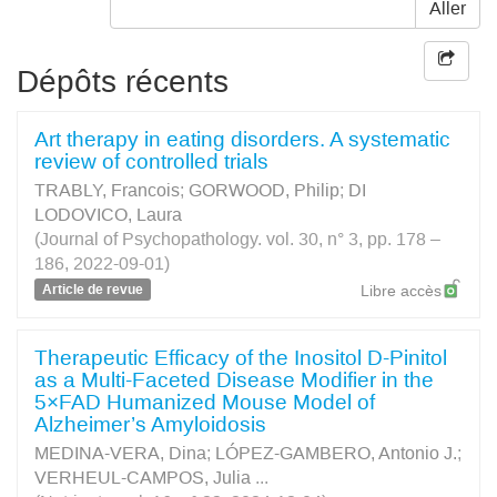
Aller
Dépôts récents
Art therapy in eating disorders. A systematic
review of controlled trials
TRABLY, Francois
;
GORWOOD, Philip
;
DI
LODOVICO, Laura
(Journal of Psychopathology. vol. 30, n° 3, pp. 178 –
186, 2022-09-01)
Article de revue
Libre accès
Therapeutic Efficacy of the Inositol D-Pinitol
as a Multi-Faceted Disease Modifier in the
5×FAD Humanized Mouse Model of
Alzheimer’s Amyloidosis
MEDINA-VERA, Dina
;
LÓPEZ-GAMBERO, Antonio J.
;
VERHEUL-CAMPOS, Julia
...