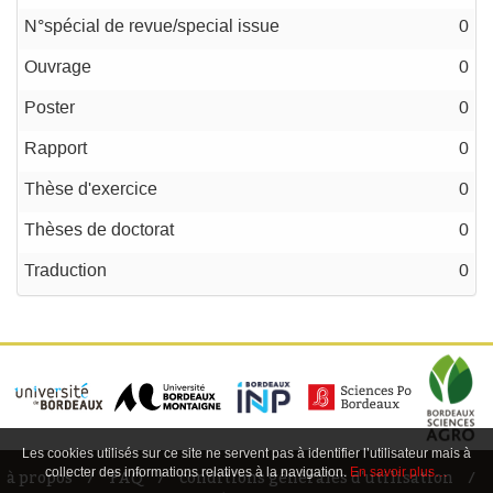
N°spécial de revue/special issue
0
Ouvrage
0
Poster
0
Rapport
0
Thèse d'exercice
0
Thèses de doctorat
0
Traduction
0
Les cookies utilisés sur ce site ne servent pas à identifier l’utilisateur mais à
collecter des informations relatives à la navigation.
En savoir plus…
à propos
FAQ
conditions générales d'utilisation