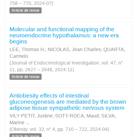
758 – 770, 2024-07)
Article de revue
Molecular and functional mapping of the
neuroendocrine hypothalamus: a new era
begins
LEE, Thomas H.
;
NICOLAS, Jean Charles
;
QUARTA,
Carmelo
(Journal of Endocrinological Investigation. vol. 47, n°
11, pp. 2627 – 2648, 2024-11)
Article de revue
Antiobesity effects of intestinal
gluconeogenesis are mediated by the brown
adipose tissue sympathetic nervous system
VILY-PETIT, Justine
;
SOTY-ROCA, Maud
;
SILVA,
Marine
...
(Obesity. vol. 32, n° 4, pp. 710 – 722, 2024-04)
Article de revue