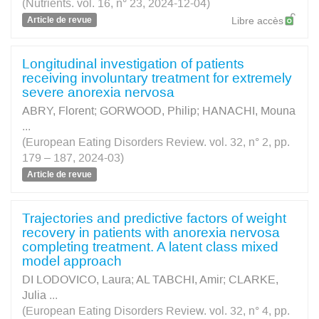
(Nutrients. vol. 16, n° 23, 2024-12-04)
Article de revue
Libre accès
Longitudinal investigation of patients
receiving involuntary treatment for extremely
severe anorexia nervosa
ABRY, Florent
;
GORWOOD, Philip
;
HANACHI, Mouna
...
(European Eating Disorders Review. vol. 32, n° 2, pp.
179 – 187, 2024-03)
Article de revue
Trajectories and predictive factors of weight
recovery in patients with anorexia nervosa
completing treatment. A latent class mixed
model approach
DI LODOVICO, Laura
;
AL TABCHI, Amir
;
CLARKE,
Julia
...
(European Eating Disorders Review. vol. 32, n° 4, pp.