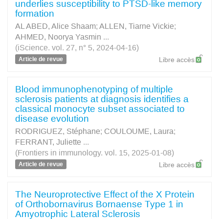
underlies susceptibility to PTSD-like memory
formation
AL ABED, Alice Shaam
;
ALLEN, Tiarne Vickie
;
AHMED, Noorya Yasmin
...
(iScience. vol. 27, n° 5, 2024-04-16)
Article de revue
Libre accès
Blood immunophenotyping of multiple
sclerosis patients at diagnosis identifies a
classical monocyte subset associated to
disease evolution
RODRIGUEZ, Stéphane
;
COULOUME, Laura
;
FERRANT, Juliette
...
(Frontiers in immunology. vol. 15, 2025-01-08)
Article de revue
Libre accès
The Neuroprotective Effect of the X Protein
of Orthobornavirus Bornaense Type 1 in
Amyotrophic Lateral Sclerosis