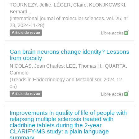
TOURNEZY, Jeflie
;
LÉGER, Claire
;
KLONJKOWSKI,
Bernard
...
(International journal of molecular sciences. vol. 25, n°
23, 2024-11-28)
Article de revue
Libre accès
Can brain neurons change identity? Lessons
from obesity
NICOLAS, Jean Charles
;
LEE, Thomas H.
;
QUARTA,
Carmelo
(Trends in Endocrinology and Metabolism, 2024-12-
05)
Article de revue
Libre accès
Improvements in quality of life of people with
relapsing multiple sclerosis treated with
cladribine tablets during the 2-year
CLARIFY-MS study: a plain language
summary