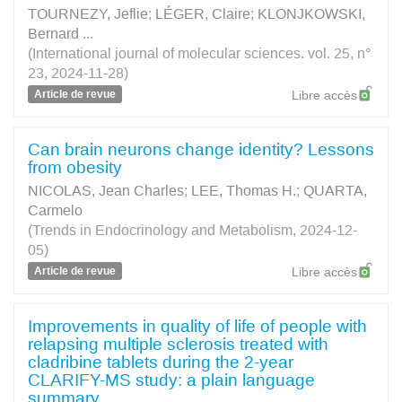
TOURNEZY, Jeflie
;
LÉGER, Claire
;
KLONJKOWSKI,
Bernard
...
(International journal of molecular sciences. vol. 25, n°
23, 2024-11-28)
Article de revue
Libre accès
Can brain neurons change identity? Lessons
from obesity
NICOLAS, Jean Charles
;
LEE, Thomas H.
;
QUARTA,
Carmelo
(Trends in Endocrinology and Metabolism, 2024-12-
05)
Article de revue
Libre accès
Improvements in quality of life of people with
relapsing multiple sclerosis treated with
cladribine tablets during the 2-year
CLARIFY-MS study: a plain language
summary