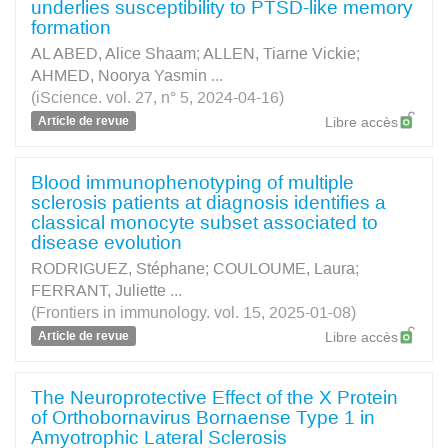
underlies susceptibility to PTSD-like memory
formation
AL ABED, Alice Shaam
;
ALLEN, Tiarne Vickie
;
AHMED, Noorya Yasmin
...
(iScience. vol. 27, n° 5, 2024-04-16)
Article de revue
Libre accès
Blood immunophenotyping of multiple
sclerosis patients at diagnosis identifies a
classical monocyte subset associated to
disease evolution
RODRIGUEZ, Stéphane
;
COULOUME, Laura
;
FERRANT, Juliette
...
(Frontiers in immunology. vol. 15, 2025-01-08)
Article de revue
Libre accès
The Neuroprotective Effect of the X Protein
of Orthobornavirus Bornaense Type 1 in
Amyotrophic Lateral Sclerosis