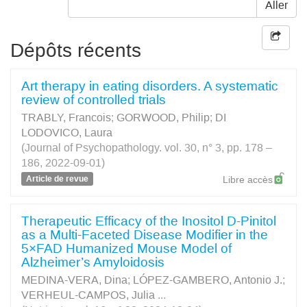
Aller
Dépôts récents
Art therapy in eating disorders. A systematic
review of controlled trials
TRABLY, Francois
;
GORWOOD, Philip
;
DI
LODOVICO, Laura
(Journal of Psychopathology. vol. 30, n° 3, pp. 178 –
186, 2022-09-01)
Article de revue
Libre accès
Therapeutic Efficacy of the Inositol D-Pinitol
as a Multi-Faceted Disease Modifier in the
5×FAD Humanized Mouse Model of
Alzheimer’s Amyloidosis
MEDINA-VERA, Dina
;
LÓPEZ-GAMBERO, Antonio J.
;
VERHEUL-CAMPOS, Julia
...