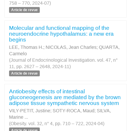
758 – 770, 2024-07)
Article de revue
Molecular and functional mapping of the
neuroendocrine hypothalamus: a new era
begins
LEE, Thomas H.
;
NICOLAS, Jean Charles
;
QUARTA,
Carmelo
(Journal of Endocrinological Investigation. vol. 47, n°
11, pp. 2627 – 2648, 2024-11)
Article de revue
Antiobesity effects of intestinal
gluconeogenesis are mediated by the brown
adipose tissue sympathetic nervous system
VILY-PETIT, Justine
;
SOTY-ROCA, Maud
;
SILVA,
Marine
...
(Obesity. vol. 32, n° 4, pp. 710 – 722, 2024-04)
Article de revue