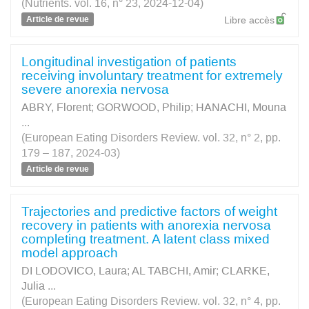
(Nutrients. vol. 16, n° 23, 2024-12-04)
Article de revue
Libre accès
Longitudinal investigation of patients
receiving involuntary treatment for extremely
severe anorexia nervosa
ABRY, Florent
;
GORWOOD, Philip
;
HANACHI, Mouna
...
(European Eating Disorders Review. vol. 32, n° 2, pp.
179 – 187, 2024-03)
Article de revue
Trajectories and predictive factors of weight
recovery in patients with anorexia nervosa
completing treatment. A latent class mixed
model approach
DI LODOVICO, Laura
;
AL TABCHI, Amir
;
CLARKE,
Julia
...
(European Eating Disorders Review. vol. 32, n° 4, pp.