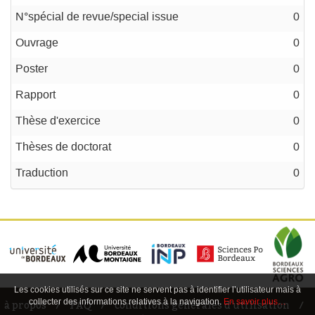
N°spécial de revue/special issue
0
Ouvrage
0
Poster
0
Rapport
0
Thèse d'exercice
0
Thèses de doctorat
0
Traduction
0
Les cookies utilisés sur ce site ne servent pas à identifier l’utilisateur mais à
collecter des informations relatives à la navigation.
En savoir plus…
à propos
FAQ
conditions générales d'utilisation