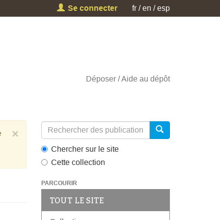
Se connecter
fr
en
esp
Déposer
Aide au dépôt
×
e
Chercher sur le site
Cette collection
PARCOURIR
TOUT LE SITE