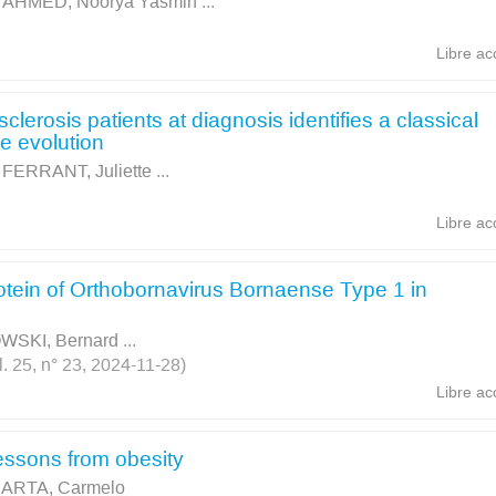
;
AHMED, Noorya Yasmin
...
Libre ac
lerosis patients at diagnosis identifies a classical
e evolution
;
FERRANT, Juliette
...
Libre ac
rotein of Orthobornavirus Bornaense Type 1 in
SKI, Bernard
...
l. 25, n° 23, 2024-11-28)
Libre ac
essons from obesity
ARTA, Carmelo