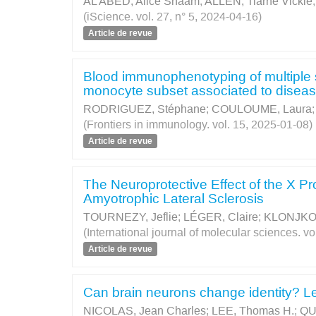
AL ABED, Alice Shaam
;
ALLEN, Tiarne Vickie
(iScience. vol. 27, n° 5, 2024-04-16)
Article de revue
Blood immunophenotyping of multiple sc
monocyte subset associated to diseas
RODRIGUEZ, Stéphane
;
COULOUME, Laura
(Frontiers in immunology. vol. 15, 2025-01-08)
Article de revue
The Neuroprotective Effect of the X P
Amyotrophic Lateral Sclerosis
TOURNEZY, Jeflie
;
LÉGER, Claire
;
KLONJKOW
(International journal of molecular sciences. vo
Article de revue
Can brain neurons change identity? L
NICOLAS, Jean Charles
;
LEE, Thomas H.
;
QU