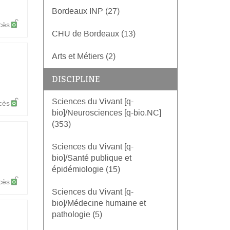
Bordeaux INP (27)
cès
CHU de Bordeaux (13)
Arts et Métiers (2)
DISCIPLINE
Sciences du Vivant [q-
cès
bio]/Neurosciences [q-bio.NC]
(353)
Sciences du Vivant [q-
bio]/Santé publique et
épidémiologie (15)
cès
Sciences du Vivant [q-
bio]/Médecine humaine et
pathologie (5)