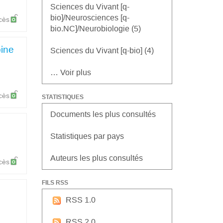
Sciences du Vivant [q-
bio]/Neurosciences [q-
cès
bio.NC]/Neurobiologie (5)
bine
Sciences du Vivant [q-bio] (4)
… Voir plus
cès
STATISTIQUES
Documents les plus consultés
Statistiques par pays
Auteurs les plus consultés
cès
FILS RSS
RSS 1.0
RSS 2.0