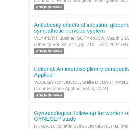
(Journal of Endocrinological Investigation. vol
Article de revue
Antiobesity effects of intestinal gluc
sympathetic nervous system
VILY-PETIT, Justine
;
SOTY-ROCA, Maud
;
SIL
(Obesity. vol. 32, n° 4, pp. 710 – 722, 2024-04)
Article de revue
Editorial: An interdisciplinary perspect
Applied
VOULGAROPOULOU, Stella D.
;
BASTIAANSS
(Neuroscience Applied. vol. 3, 2024)
Article de revue
Gynaecological follow-up for women of 
GYNESEP study
RENAUD, Juliette
;
BUISSONNIÈRE, Pauline