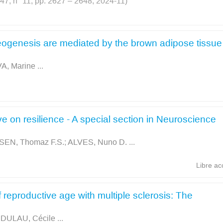
. 47, n° 11, pp. 2627 – 2648, 2024-11)
oneogenesis are mediated by the brown adipose tissue
VA, Marine
...
ive on resilience - A special section in Neuroscience
EN, Thomaz F.S.
;
ALVES, Nuno D.
...
Libre ac
reproductive age with multiple sclerosis: The
;
DULAU, Cécile
...