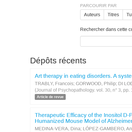
PARCOURIR PAR
Auteurs
Titres
Tu
Rechercher dans cette col
Dépôts récents
Art therapy in eating disorders. A syste
TRABLY, Francois
;
GORWOOD, Philip
;
DI LO
(Journal of Psychopathology. vol. 30, n° 3, pp
Article de revue
Therapeutic Efficacy of the Inositol D-
Humanized Mouse Model of Alzheimer
MEDINA-VERA, Dina
;
LÓPEZ-GAMBERO, Anto