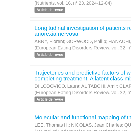
(Nutrients. vol. 16, n° 23, 2024-12-04)
Article de revue
Longitudinal investigation of patients 
anorexia nervosa
ABRY, Florent
;
GORWOOD, Philip
;
HANACHI,
(European Eating Disorders Review. vol. 32, n°
Article de revue
Trajectories and predictive factors of 
completing treatment. A latent class 
DI LODOVICO, Laura
;
AL TABCHI, Amir
;
CLAR
(European Eating Disorders Review. vol. 32, n°
Article de revue
Molecular and functional mapping of 
LEE, Thomas H.
;
NICOLAS, Jean Charles
;
QU