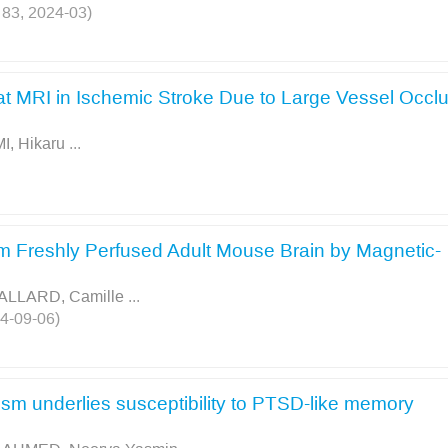
. 83, 2024-03)
at MRI in Ischemic Stroke Due to Large Vessel Occl
, Hikaru
...
rom Freshly Perfused Adult Mouse Brain by Magnetic-
ALLARD, Camille
...
24-09-06)
tism underlies susceptibility to PTSD-like memory