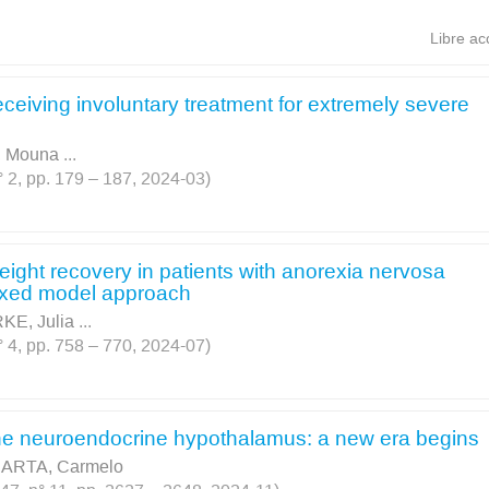
Libre ac
receiving involuntary treatment for extremely severe
 Mouna
...
 2, pp. 179 – 187, 2024-03)
weight recovery in patients with anorexia nervosa
mixed model approach
KE, Julia
...
 4, pp. 758 – 770, 2024-07)
the neuroendocrine hypothalamus: a new era begins
ARTA, Carmelo