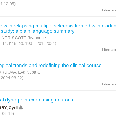
4-12-05)
Libre ac
e with relapsing multiple sclerosis treated with cladri
 study: a plain language summary
NER-SCOTT, Jeannette
...
14, n° 6, pp. 193 – 201, 2024)
Libre ac
gical trends and redefining the clinical course
RDOVA, Eva Kubala
...
, 2024-08-22)
Libre ac
ntal dynorphin-expressing neurons
RY, Cyril
4-06-19)