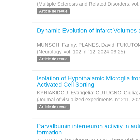
(Multiple Sclerosis and Related Disorders. vol
Article de revue
Dynamic Evolution of Infarct Volumes 
MUNSCH, Fanny
;
PLANES, David
;
FUKUTOMI
(Neurology. vol. 102, n° 12, 2024-06-25)
Article de revue
Isolation of Hypothalamic Microglia f
Activated Cell Sorting
KYRIAKIDOU, Evangelia
;
CUTUGNO, Giulia
;
(Journal of visualized experiments. n° 211, 20
Article de revue
Parvalbumin interneuron activity in au
formation