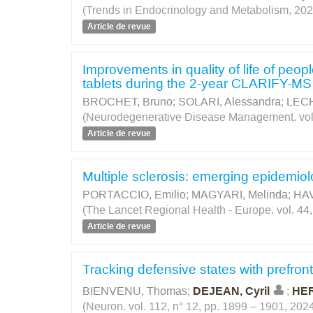
(Trends in Endocrinology and Metabolism, 202
Article de revue
Improvements in quality of life of peopl
tablets during the 2-year CLARIFY-MS
BROCHET, Bruno
;
SOLARI, Alessandra
;
LECH
(Neurodegenerative Disease Management. vol. 
Article de revue
Multiple sclerosis: emerging epidemiolo
PORTACCIO, Emilio
;
MAGYARI, Melinda
;
HAV
(The Lancet Regional Health - Europe. vol. 44
Article de revue
Tracking defensive states with prefro
BIENVENU, Thomas
;
DEJEAN, Cyril
;
HER
(Neuron. vol. 112, n° 12, pp. 1899 – 1901, 202