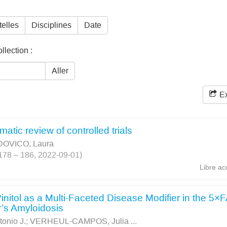
telles
Disciplines
Date
lection :
Aller
Ex
matic review of controlled trials
DOVICO, Laura
. 178 – 186, 2022-09-01)
Libre ac
Pinitol as a Multi-Faceted Disease Modifier in the 5×
’s Amyloidosis
nio J.
;
VERHEUL-CAMPOS, Julia
...