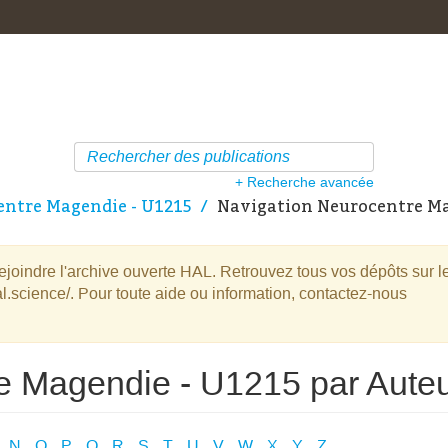
+ Recherche avancée
ntre Magendie - U1215
Navigation Neurocentre Ma
oindre l'archive ouverte HAL. Retrouvez tous vos dépôts sur l
l.science/. Pour toute aide ou information, contactez-nous
e Magendie - U1215 par Aute
N
O
P
Q
R
S
T
U
V
W
X
Y
Z