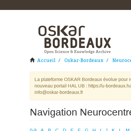
Accueil
Oskar-Bordeaux
Neuroce
La plateforme OSKAR Bordeaux évolue pour rej
nouveau portail HAL UB : https://u-bordeaux.ha
info@oskar-bordeaux.fr
Navigation Neurocentr
0-9
A
B
C
D
E
F
G
H
I
J
K
L
M