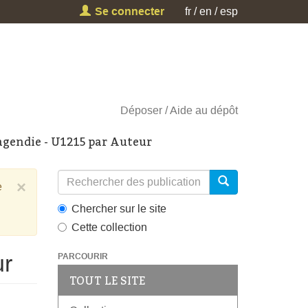
Se connecter
fr
en
esp
Déposer
Aide au dépôt
gendie - U1215 par Auteur
×
e
Chercher sur le site
Cette collection
ur
PARCOURIR
TOUT LE SITE